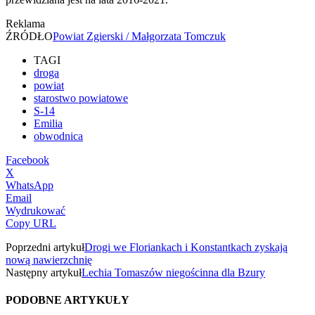
Reklama
ŹRÓDŁO
Powiat Zgierski / Małgorzata Tomczuk
TAGI
droga
powiat
starostwo powiatowe
S-14
Emilia
obwodnica
Facebook
X
WhatsApp
Email
Wydrukować
Copy URL
Poprzedni artykuł
Drogi we Floriankach i Konstantkach zyskają
nową nawierzchnię
Następny artykuł
Lechia Tomaszów niegościnna dla Bzury
PODOBNE ARTYKUŁY