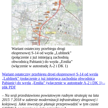
Wariant ostateczny przebiegu drogi
ekspresowej S-14 od węzła „Lublinek”
(połączenie z już istniejącą zachodnią
obwodnicą Pabianic) do węzła „Emilia”
(włączenie w autostradę A-2 i DK 1)
Wariant ostateczny przebiegu drogi ekspresowej S-14 od węzła
„Lublinek” (połączenie z już istniejącą zachodnią obwodnicą
Pabianic) do węzła „Emilia” (włączenie w autostradę A-2 i DK 1) –
plik PDF
–
Na sesji przedstawiono powiatowym radnym strategię na lata
2015 ? 2018 w zakresie modernizacji infrastruktury drogowej i
kolejowej. Jakie inwestycje planuje przeprowadzić w tym czasie