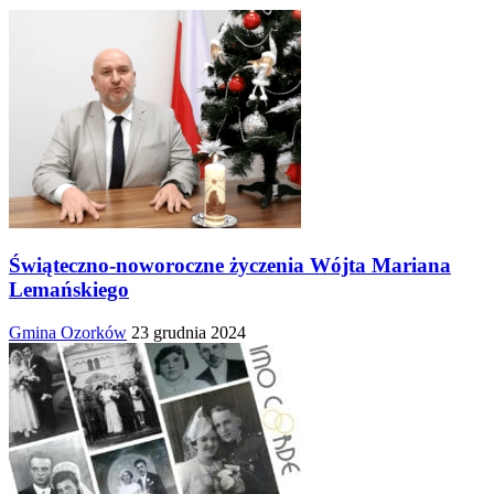
Świąteczno-noworoczne życzenia Wójta Mariana
Lemańskiego
Gmina Ozorków
23 grudnia 2024