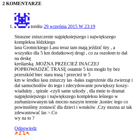
2 KOMENTARZE
toniku
29 września 2015 W 23:19
Straszne zniszczenie najpiękniejszego i największego
kompleksu łódzkiego
lasu Grotnickiego Lasu teraz tam mają jeździć tiry , a
wszystko dla 5 km dodatkowej drogi , co za oszołom to dał
na deskę
kreślarską .MOŻNA PRZECIEŻ INACZEJ
POPROWADZIĆ TRASĘ ostatnie 5 km mogło by bez
przeszkód biec stara trasą ! przecież te 5
km w środku lasu zniszczy las -hałas zagrożenie dla zwierząt i
dal samochodów do tego i zdecydowanie powiększy koszy-
wiadukty , spirale -czyli same szkody , dla mnie to dramat
najpiękniejszego i największego kompleksu leśnego w
zurbanizowanym tak mocno naszym terenie ,koniec tego co
powinniśmy zostawić dla dzieci i wnuków .Czy mozna az tak
zdewastować las >.Co
wy na to ?
Odpowiedz