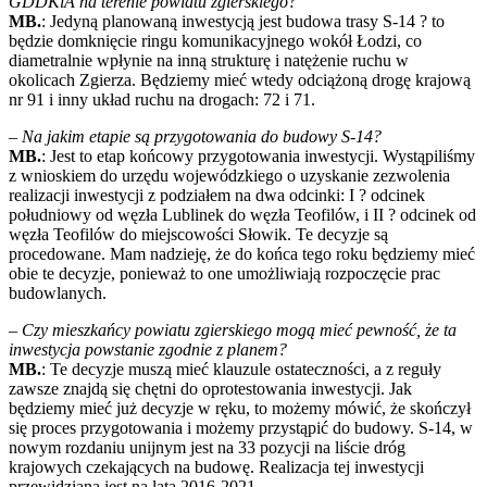
GDDKiA na terenie powiatu zgierskiego?
MB.
: Jedyną planowaną inwestycją jest budowa trasy S-14 ? to
będzie domknięcie ringu komunikacyjnego wokół Łodzi, co
diametralnie wpłynie na inną strukturę i natężenie ruchu w
okolicach Zgierza. Będziemy mieć wtedy odciążoną drogę krajową
nr 91 i inny układ ruchu na drogach: 72 i 71.
–
Na jakim etapie są przygotowania do budowy S-14?
MB.
: Jest to etap końcowy przygotowania inwestycji. Wystąpiliśmy
z wnioskiem do urzędu wojewódzkiego o uzyskanie zezwolenia
realizacji inwestycji z podziałem na dwa odcinki: I ? odcinek
południowy od węzła Lublinek do węzła Teofilów, i II ? odcinek od
węzła Teofilów do miejscowości Słowik. Te decyzje są
procedowane. Mam nadzieję, że do końca tego roku będziemy mieć
obie te decyzje, ponieważ to one umożliwiają rozpoczęcie prac
budowlanych.
–
Czy mieszkańcy powiatu zgierskiego mogą mieć pewność, że ta
inwestycja powstanie zgodnie z planem?
MB.
: Te decyzje muszą mieć klauzule ostateczności, a z reguły
zawsze znajdą się chętni do oprotestowania inwestycji. Jak
będziemy mieć już decyzje w ręku, to możemy mówić, że skończył
się proces przygotowania i możemy przystąpić do budowy. S-14, w
nowym rozdaniu unijnym jest na 33 pozycji na liście dróg
krajowych czekających na budowę. Realizacja tej inwestycji
przewidziana jest na lata 2016-2021.