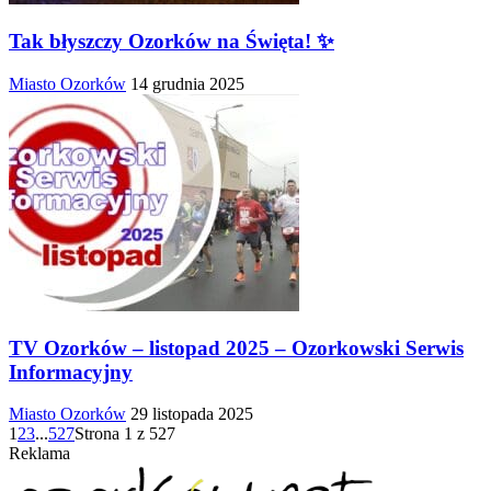
Tak błyszczy Ozorków na Święta! ✨
Miasto Ozorków
14 grudnia 2025
TV Ozorków – listopad 2025 – Ozorkowski Serwis
Informacyjny
Miasto Ozorków
29 listopada 2025
1
2
3
...
527
Strona 1 z 527
Reklama