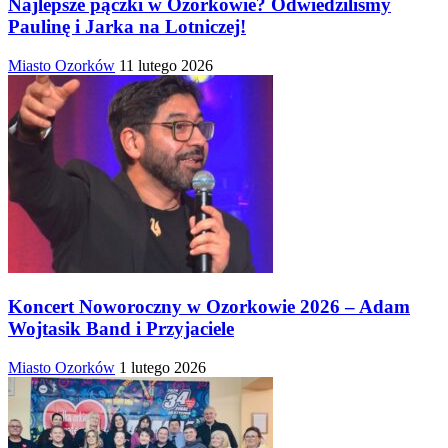
Najlepsze pączki w Ozorkowie? Odwiedziliśmy
Paulinę i Jarka na Lotniczej!
Miasto Ozorków
11 lutego 2026
Koncert Noworoczny w Ozorkowie 2026 – Adam
Wojtasik Band i Przyjaciele
Miasto Ozorków
1 lutego 2026