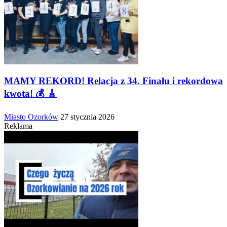
MAMY REKORD! Relacja z 34. Finału i rekordowa
kwota! 💰 🎸
Miasto Ozorków
27 stycznia 2026
Reklama