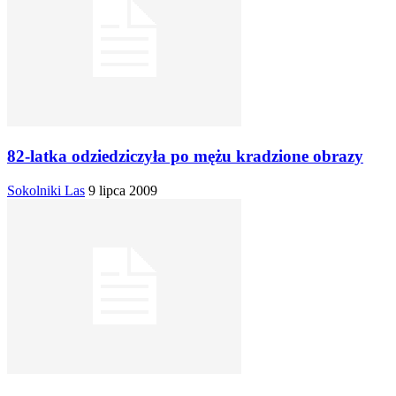
82-latka odziedziczyła po mężu kradzione obrazy
Sokolniki Las
9 lipca 2009