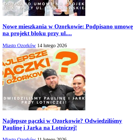
Nowe mieszkania w Ozorkowie: Podpisano umowę
na projekt bloku przy ul....
Miasto Ozorków
14 lutego 2026
Najlepsze pączki w Ozorkowie? Odwiedziliśmy
Paulinę i Jarka na Lotniczej!
Miasto Ozorków
11 lutego 2026