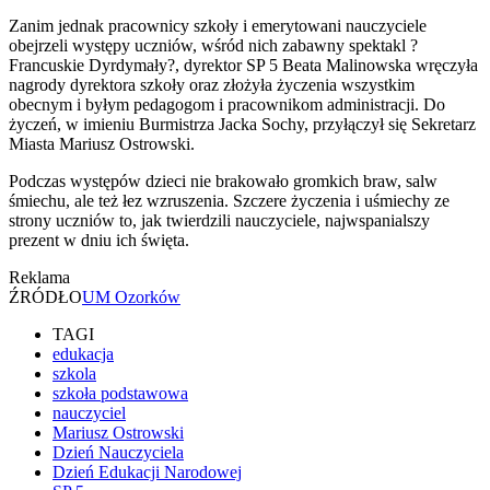
Zanim jednak pracownicy szkoły i emerytowani nauczyciele
obejrzeli występy uczniów, wśród nich zabawny spektakl ?
Francuskie Dyrdymały?, dyrektor SP 5 Beata Malinowska wręczyła
nagrody dyrektora szkoły oraz złożyła życzenia wszystkim
obecnym i byłym pedagogom i pracownikom administracji. Do
życzeń, w imieniu Burmistrza Jacka Sochy, przyłączył się Sekretarz
Miasta Mariusz Ostrowski.
Podczas występów dzieci nie brakowało gromkich braw, salw
śmiechu, ale też łez wzruszenia. Szczere życzenia i uśmiechy ze
strony uczniów to, jak twierdzili nauczyciele, najwspanialszy
prezent w dniu ich święta.
Reklama
ŹRÓDŁO
UM Ozorków
TAGI
edukacja
szkola
szkoła podstawowa
nauczyciel
Mariusz Ostrowski
Dzień Nauczyciela
Dzień Edukacji Narodowej