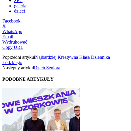
SP 5
galeria
dzieci
Facebook
X
WhatsApp
Email
Wydrukować
Copy URL
Poprzedni artykuł
Najbardziej Kreatywna Klasa Dziennika
Łódzkiego
Następny artykuł
Dzień Seniora
PODOBNE ARTYKUŁY