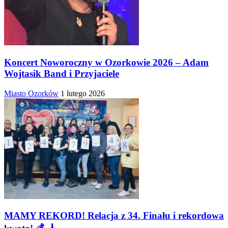
Koncert Noworoczny w Ozorkowie 2026 – Adam
Wojtasik Band i Przyjaciele
Miasto Ozorków
1 lutego 2026
MAMY REKORD! Relacja z 34. Finału i rekordowa