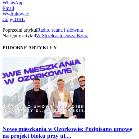
WhatsApp
Email
Wydrukować
Copy URL
Poprzedni artykuł
Radio, sauna i siłownia
Następny artykuł
W Strzelcach lepsza Bzura
PODOBNE ARTYKUŁY
Nowe mieszkania w Ozorkowie: Podpisano umowę
na projekt bloku przy ul....