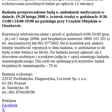
wykonywania powtórnych badań po upływie 12 miesięcy.
Badania przeprowadzone będą w ambulansie medycznym w
dniach: 19-20 lutego 2008 r. (wtorek-środa) w godzinach: 8:30-
13:00 i 14:00-19:00 na parkingu przy Urzędzie Miejskim w
Ozorkowie.
Rejestracja telefoniczna (dane i pesel) w godzinach 8:00-16:00 (pon.
– pt.) od 1 lutego 2008r. pod bezpłatnym numerem: 0800 101 201 (z
tel. stacjonarnych) lub 061 8773602 /04 (z komórek-poł. płatne).
Istnieje możliwość rejestracji w dniu badania, w ambulansie (o ile
będą wolne miejsca na liście). Na badania proszę zgłaszać się z
dowodem osobistym i wynikiem (zdjęcia + opis) ostatniego badania
mammograficznego. Dla osób nie spełniających kryteriów badań
bezpłatnych: mammografia – 70 zł.
Badania wykonuje:
ZZOZ Profilaktyka, Diagnostyka, Leczenie Sp. z o.o.
61-361 Poznań
ul. Starołęcka 38
tel.: 061 8794180/90
Reklama
Facebook
X