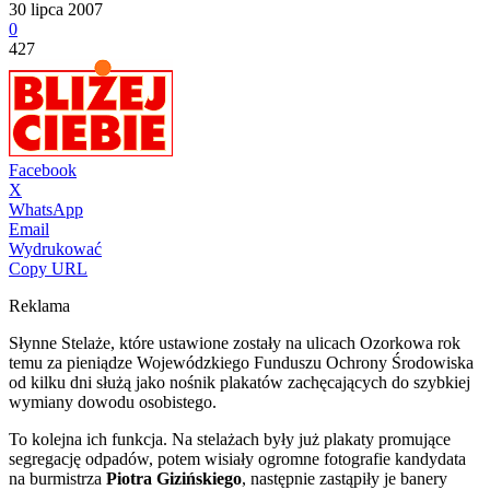
30 lipca 2007
0
427
Facebook
X
WhatsApp
Email
Wydrukować
Copy URL
Reklama
Słynne Stelaże, które ustawione zostały na ulicach Ozorkowa rok
temu za pieniądze Wojewódzkiego Funduszu Ochrony Środowiska
od kilku dni służą jako nośnik plakatów zachęcających do szybkiej
wymiany dowodu osobistego.
To kolejna ich funkcja. Na stelażach były już plakaty promujące
segregację odpadów, potem wisiały ogromne fotografie kandydata
na burmistrza
Piotra Gizińskiego
, następnie zastąpiły je banery