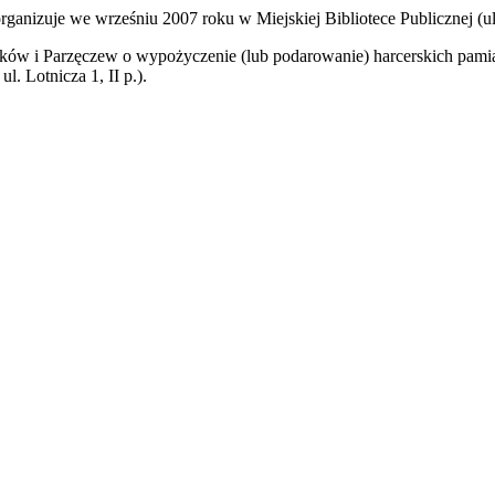
anizuje we wrześniu 2007 roku w Miejskiej Bibliotece Publicznej (u
w i Parzęczew o wypożyczenie (lub podarowanie) harcerskich pamiątek,
 Lotnicza 1, II p.).