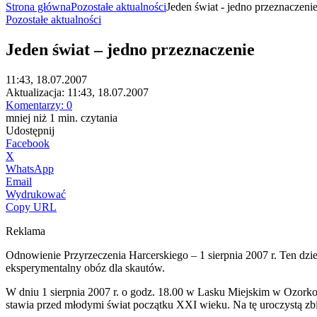
Strona główna
Pozostałe aktualności
Jeden świat - jedno przeznaczeni
Pozostałe aktualności
Jeden świat – jedno przeznaczenie
11:43, 18.07.2007
Aktualizacja:
11:43, 18.07.2007
Komentarzy:
0
mniej niż 1
min.
czytania
Udostępnij
Facebook
X
WhatsApp
Email
Wydrukować
Copy URL
Reklama
Odnowienie Przyrzeczenia Harcerskiego – 1 sierpnia 2007 r. Ten dzi
eksperymentalny obóz dla skautów.
W dniu 1 sierpnia 2007 r. o godz. 18.00 w Lasku Miejskim w Ozorkow
stawia przed młodymi świat początku XXI wieku. Na tę uroczystą zb