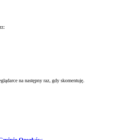
rz:
zeglądarce na następny raz, gdy skomentuję.
i Gminie Ozorków