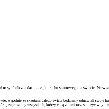
e
eń to symboliczna data początku ruchu skautowego na świecie. Pierwsz
ie, wspólnie ze skautami całego świata będziemy odnawiali swoje harc
iórkę zapraszamy wszystkich, którzy chcą z nami uczestniczyć w tym