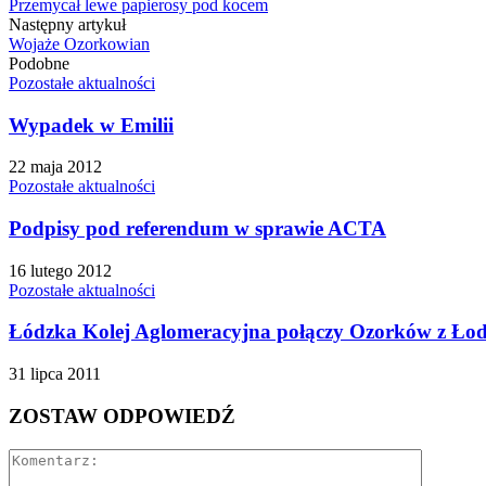
Przemycał lewe papierosy pod kocem
Następny artykuł
Wojaże Ozorkowian
Podobne
Pozostałe aktualności
Wypadek w Emilii
22 maja 2012
Pozostałe aktualności
Podpisy pod referendum w sprawie ACTA
16 lutego 2012
Pozostałe aktualności
Łódzka Kolej Aglomeracyjna połączy Ozorków z Łod
31 lipca 2011
ZOSTAW ODPOWIEDŹ