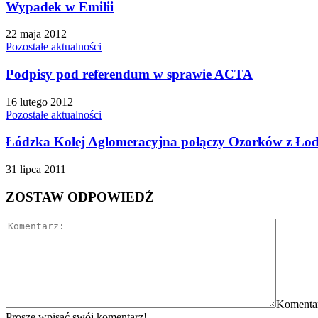
Wypadek w Emilii
22 maja 2012
Pozostałe aktualności
Podpisy pod referendum w sprawie ACTA
16 lutego 2012
Pozostałe aktualności
Łódzka Kolej Aglomeracyjna połączy Ozorków z Łod
31 lipca 2011
ZOSTAW ODPOWIEDŹ
Komenta
Proszę wpisać swój komentarz!