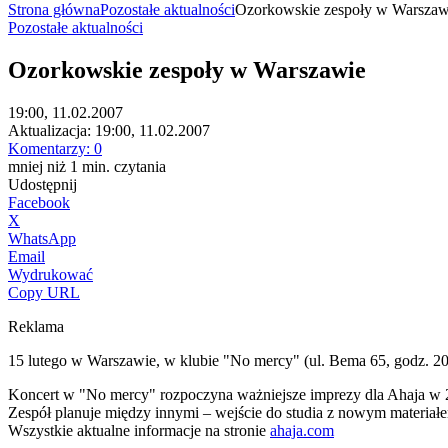
Strona główna
Pozostałe aktualności
Ozorkowskie zespoły w Warszaw
Pozostałe aktualności
Ozorkowskie zespoły w Warszawie
19:00, 11.02.2007
Aktualizacja:
19:00, 11.02.2007
Komentarzy:
0
mniej niż 1
min.
czytania
Udostępnij
Facebook
X
WhatsApp
Email
Wydrukować
Copy URL
Reklama
15 lutego w Warszawie, w klubie "No mercy" (ul. Bema 65, godz
Koncert w "No mercy" rozpoczyna ważniejsze imprezy dla Ahaja w 
Zespół planuje między innymi – wejście do studia z nowym materia
Wszystkie aktualne informacje na stronie
ahaja.com