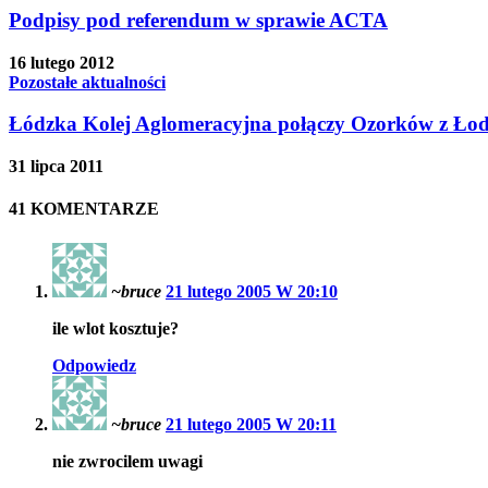
Podpisy pod referendum w sprawie ACTA
16 lutego 2012
Pozostałe aktualności
Łódzka Kolej Aglomeracyjna połączy Ozorków z Łod
31 lipca 2011
41 KOMENTARZE
~bruce
21 lutego 2005 W 20:10
ile wlot kosztuje?
Odpowiedz
~bruce
21 lutego 2005 W 20:11
nie zwrocilem uwagi