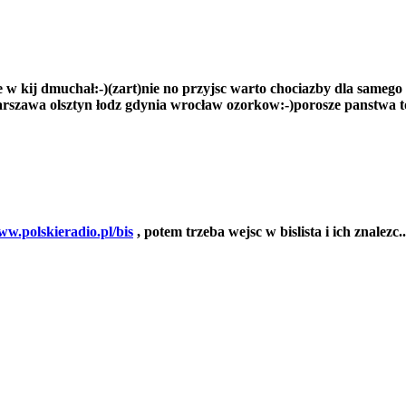
e w kij dmuchał:-)(zart)nie no przyjsc warto chociazby dla samego
arszawa olsztyn łodz gdynia wrocław ozorkow:-)porosze panstwa to j
ww.polskieradio.pl/bis
, potem trzeba wejsc w bislista i ich znalezc