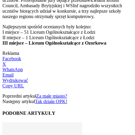
uczniów. Profesjonalne jury będące przedstawicielami British
Council, Ambasady Brytyjskiej i WSInf nagrodziło wszystkich
uczniów biorących udział w konkursie, a trzy najlepsze szkoły
naszego regionu otrzymały sprzęt komputerowy.
Najlepszymi spośród ocenianych były kolejno:
I miejsce – 51 Liceum Ogólnokształcące z Łodzi
II miejsce – 1 Liceum Ogólnokształcące z Łodzi
III miejsce – Liceum Ogólnokształcące z Ozorkowa
Reklama
Facebook
X
WhatsApp
Email
Wydrukować
Copy URL
Poprzedni artykuł
Za małe miasto?
Następny artykuł
Tak działa OPK!
PODOBNE ARTYKUŁY