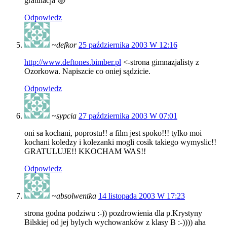
gratulacja 😛
Odpowiedz
~defkor
25 października 2003 W 12:16
http://www.deftones.bimber.pl
<-strona gimnazjalisty z
Ozorkowa. Napiszcie co oniej sądzicie.
Odpowiedz
~sypcia
27 października 2003 W 07:01
oni sa kochani, poprostu!! a film jest spoko!!! tylko moi
kochani koledzy i kolezanki mogli cosik takiego wymyslic!!
GRATULUJE!! KKOCHAM WAS!!
Odpowiedz
~absolwentka
14 listopada 2003 W 17:23
strona godna podziwu :-)) pozdrowienia dla p.Krystyny
Bilskiej od jej bylych wychowanków z klasy B :-)))) aha