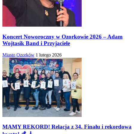
Koncert Noworoczny w Ozorkowie 2026 – Adam
Wojtasik Band i Przyjaciele
Miasto Ozorków
1 lutego 2026
MAMY REKORD! Relacja z 34. Finału i rekordowa