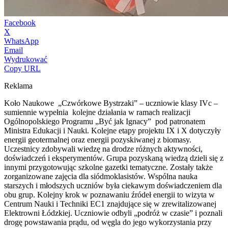
Facebook
X
WhatsApp
Email
Wydrukować
Copy URL
Reklama
Koło Naukowe „Czwórkowe Bystrzaki” – uczniowie klasy IVc –
sumiennie wypełnia kolejne działania w ramach realizacji
Ogólnopolskiego Programu „Być jak Ignacy” pod patronatem
Ministra Edukacji i Nauki. Kolejne etapy projektu IX i X dotyczyły
energii geotermalnej oraz energii pozyskiwanej z biomasy.
Uczestnicy zdobywali wiedzę na drodze różnych aktywności,
doświadczeń i eksperymentów. Grupa pozyskaną wiedzą dzieli się z
innymi przygotowując szkolne gazetki tematyczne. Zostały także
zorganizowane zajęcia dla siódmoklasistów. Wspólna nauka
starszych i młodszych uczniów była ciekawym doświadczeniem dla
obu grup. Kolejny krok w poznawaniu źródeł energii to wizyta w
Centrum Nauki i Techniki EC1 znajdujące się w zrewitalizowanej
Elektrowni Łódzkiej. Uczniowie odbyli „podróż w czasie” i poznali
drogę powstawania prądu, od węgla do jego wykorzystania przy