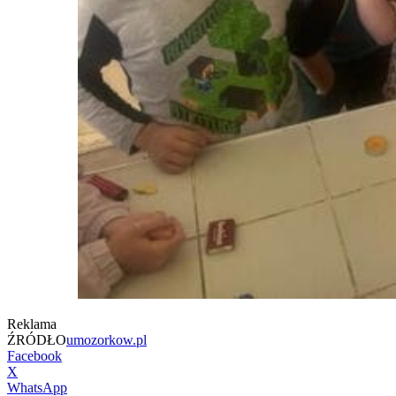
Reklama
ŹRÓDŁO
umozorkow.pl
Facebook
X
WhatsApp