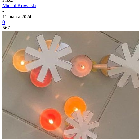
Michał Kowalski
-
11 marca 2024
0
567