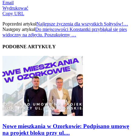
Email
Wydrukować
Copy URL
Poprzedni artykuł
Najlepsze życzenia dla wszystkich Sołtysów!…
Następny artykuł
Do miejscowości Konstantki przybłąkał się pies
widoczny na zdjęciu. Poszukujemy …
PODOBNE ARTYKUŁY
Nowe mieszkania w Ozorkowie: Podpisano umowę
na projekt bloku przy ul....