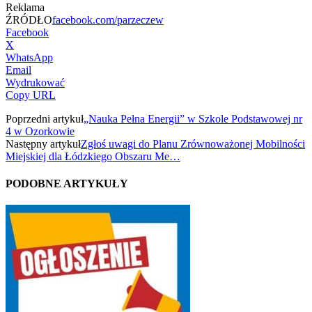
Reklama
ŹRÓDŁO
facebook.com/parzeczew
Facebook
X
WhatsApp
Email
Wydrukować
Copy URL
Poprzedni artykuł
„Nauka Pełna Energii” w Szkole Podstawowej nr
4 w Ozorkowie
Następny artykuł
Zgłoś uwagi do Planu Zrównoważonej Mobilności
Miejskiej dla Łódzkiego Obszaru Me…
PODOBNE ARTYKUŁY