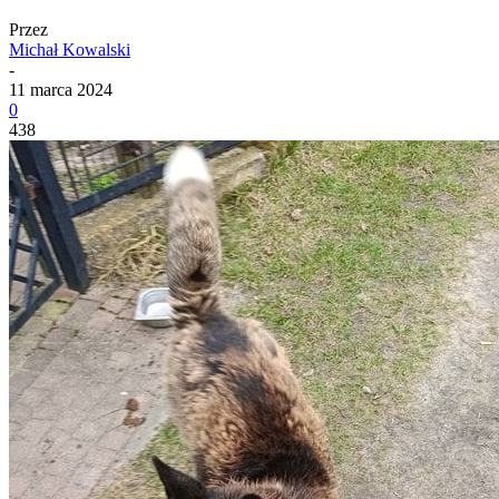
Przez
Michał Kowalski
-
11 marca 2024
0
438