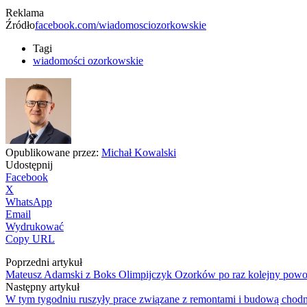
Reklama
Źródło
facebook.com/wiadomosciozorkowskie
Tagi
wiadomości ozorkowskie
Opublikowane przez:
Michał Kowalski
Udostępnij
Facebook
X
WhatsApp
Email
Wydrukować
Copy URL
Poprzedni artykuł
Mateusz Adamski z Boks Olimpijczyk Ozorków po raz kolejny pow
Następny artykuł
W tym tygodniu ruszyły prace związane z remontami i budową ch