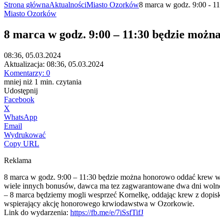
Strona główna
Aktualności
Miasto Ozorków
8 marca w godz. 9:00 - 1
Miasto Ozorków
8 marca w godz. 9:00 – 11:30 będzie moż
08:36, 05.03.2024
Aktualizacja:
08:36, 05.03.2024
Komentarzy:
0
mniej niż 1
min.
czytania
Udostępnij
Facebook
X
WhatsApp
Email
Wydrukować
Copy URL
Reklama
8 marca w godz. 9:00 – 11:30 będzie można honorowo oddać krew w s
wiele
innych bonusów, dawca ma tez zagwarantowane dwa dni wolne
– 8 marca będziemy mogli wesprzeć Kornelkę, oddając krew z dopisk
wspierający akcję honorowego krwiodawstwa w Ozorkowie.
Link do wydarzenia:
https://fb.me/e/7iSsfTifJ