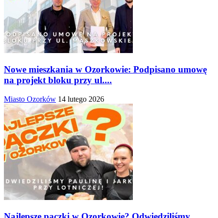
Nowe mieszkania w Ozorkowie: Podpisano umowę
na projekt bloku przy ul....
Miasto Ozorków
14 lutego 2026
Najlepsze pączki w Ozorkowie? Odwiedziliśmy