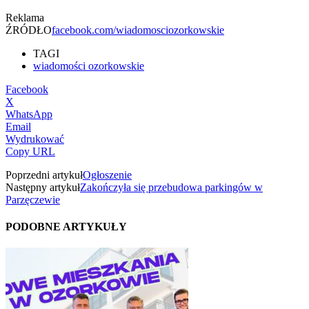
Reklama
ŹRÓDŁO
facebook.com/wiadomosciozorkowskie
TAGI
wiadomości ozorkowskie
Facebook
X
WhatsApp
Email
Wydrukować
Copy URL
Poprzedni artykuł
Ogłoszenie
Następny artykuł
Zakończyła się przebudowa parkingów w
Parzęczewie
PODOBNE ARTYKUŁY