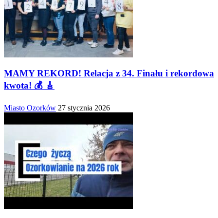
MAMY REKORD! Relacja z 34. Finału i rekordowa
kwota! 💰 🎸
Miasto Ozorków
27 stycznia 2026