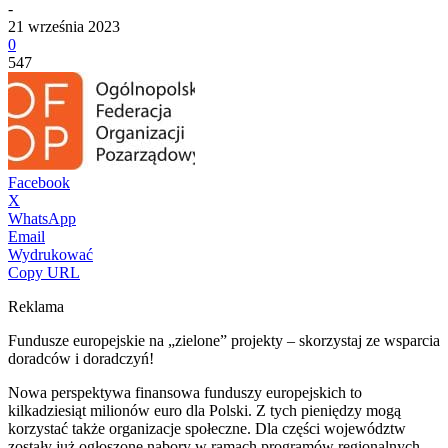
-
21 września 2023
0
547
Facebook
X
WhatsApp
Email
Wydrukować
Copy URL
Reklama
Fundusze europejskie na „zielone” projekty – skorzystaj ze wsparcia
doradców i doradczyń!
Nowa perspektywa finansowa funduszy europejskich to
kilkadziesiąt milionów euro dla Polski. Z tych pieniędzy mogą
korzystać także organizacje społeczne. Dla części województw
zostały już ogłoszone nabory w ramach programów regionalnych,