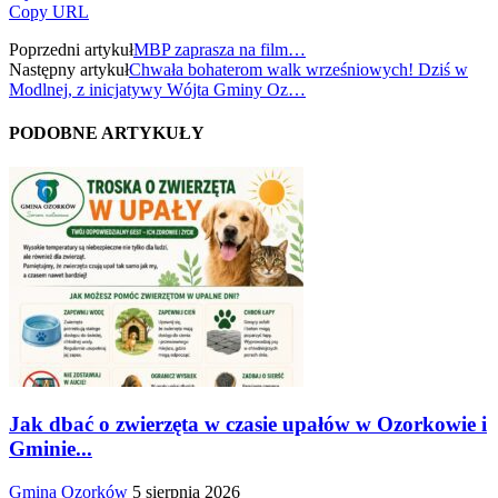
Copy URL
Poprzedni artykuł
MBP zaprasza na film…
Następny artykuł
Chwała bohaterom walk wrześniowych! Dziś w
Modlnej, z inicjatywy Wójta Gminy Oz…
PODOBNE ARTYKUŁY
Jak dbać o zwierzęta w czasie upałów w Ozorkowie i
Gminie...
Gmina Ozorków
5 sierpnia 2026