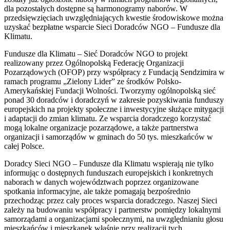
dla pozostałych dostępne są harmonogramy naborów. W
przedsięwzięciach uwzględniających kwestie środowiskowe można
uzyskać bezpłatne wsparcie Sieci Doradców NGO – Fundusze dla
Klimatu.
Fundusze dla Klimatu – Sieć Doradców NGO to projekt
realizowany przez Ogólnopolską Federację Organizacji
Pozarządowych (OFOP) przy współpracy z Fundacją Sendzimira w
ramach programu „Zielony Lider” ze środków Polsko-
Amerykańskiej Fundacji Wolności. Tworzymy ogólnopolską sieć
ponad 30 doradców i doradczyń w zakresie pozyskiwania funduszy
europejskich na projekty społeczne i inwestycyjne służące mitygacji
i adaptacji do zmian klimatu. Ze wsparcia doradczego korzystać
mogą lokalne organizacje pozarządowe, a także partnerstwa
organizacji i samorządów w gminach do 50 tys. mieszkańców w
całej Polsce.
Doradcy Sieci NGO – Fundusze dla Klimatu wspierają nie tylko
informując o dostępnych funduszach europejskich i konkretnych
naborach w danych województwach poprzez organizowane
spotkania informacyjne, ale także pomagają bezpośrednio
przechodząc przez cały proces wsparcia doradczego. Naszej Sieci
zależy na budowaniu współpracy i partnerstw pomiędzy lokalnymi
samorządami a organizacjami społecznymi, na uwzględnianiu głosu
mieszkańców i mieszkanek właśnie przy realizacji tych