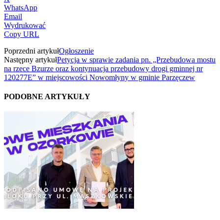
WhatsApp
Email
Wydrukować
Copy URL
Poprzedni artykuł
Ogłoszenie
Następny artykuł
Petycja w sprawie zadania pn. „Przebudowa mostu
na rzece Bzurze oraz kontynuacja przebudowy drogi gminnej nr
120277E” w miejscowości Nowomłyny w gminie Parzęczew
PODOBNE ARTYKUŁY