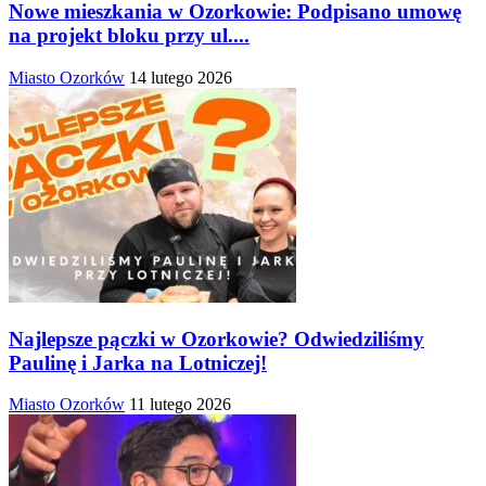
Nowe mieszkania w Ozorkowie: Podpisano umowę
na projekt bloku przy ul....
Miasto Ozorków
14 lutego 2026
Najlepsze pączki w Ozorkowie? Odwiedziliśmy
Paulinę i Jarka na Lotniczej!
Miasto Ozorków
11 lutego 2026