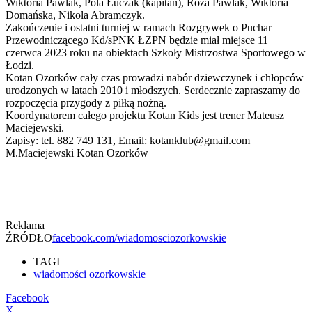
Wiktoria Pawlak, Pola Łuczak (kapitan), Róża Pawlak, Wiktoria
Domańska, Nikola Abramczyk.
Zakończenie i ostatni turniej w ramach Rozgrywek o Puchar
Przewodniczącego Kd/sPNK ŁZPN będzie miał miejsce 11
czerwca 2023 roku na obiektach Szkoły Mistrzostwa Sportowego w
Łodzi.
Kotan Ozorków cały czas prowadzi nabór dziewczynek i chłopców
urodzonych w latach 2010 i młodszych. Serdecznie zapraszamy do
rozpoczęcia przygody z piłką nożną.
Koordynatorem całego projektu Kotan Kids jest trener Mateusz
Maciejewski.
Zapisy: tel. 882 749 131, Email: kotanklub@gmail.com
M.Maciejewski Kotan Ozorków
Reklama
ŹRÓDŁO
facebook.com/wiadomosciozorkowskie
TAGI
wiadomości ozorkowskie
Facebook
X