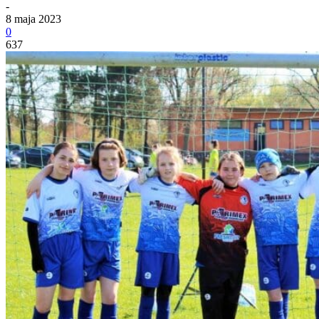
-
8 maja 2023
0
637