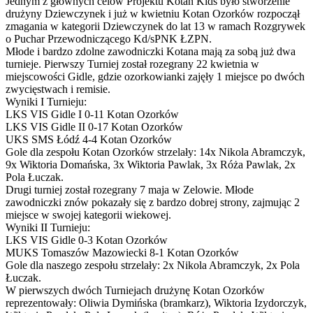
Jednym z głównych celów Projektu Kotan Kids było stworzenie
drużyny Dziewczynek i już w kwietniu Kotan Ozorków rozpoczął
zmagania w kategorii Dziewczynek do lat 13 w ramach Rozgrywek
o Puchar Przewodniczącego Kd/sPNK ŁZPN.
Młode i bardzo zdolne zawodniczki Kotana mają za sobą już dwa
turnieje. Pierwszy Turniej został rozegrany 22 kwietnia w
miejscowości Gidle, gdzie ozorkowianki zajęły 1 miejsce po dwóch
zwycięstwach i remisie.
Wyniki I Turnieju:
LKS VIS Gidle I 0-11 Kotan Ozorków
LKS VIS Gidle II 0-17 Kotan Ozorków
UKS SMS Łódź 4-4 Kotan Ozorków
Gole dla zespołu Kotan Ozorków strzelały: 14x Nikola Abramczyk,
9x Wiktoria Domańska, 3x Wiktoria Pawlak, 3x Róża Pawlak, 2x
Pola Łuczak.
Drugi turniej został rozegrany 7 maja w Zelowie. Młode
zawodniczki znów pokazały się z bardzo dobrej strony, zajmując 2
miejsce w swojej kategorii wiekowej.
Wyniki II Turnieju:
LKS VIS Gidle 0-3 Kotan Ozorków
MUKS Tomaszów Mazowiecki 8-1 Kotan Ozorków
Gole dla naszego zespołu strzelały: 2x Nikola Abramczyk, 2x Pola
Łuczak.
W pierwszych dwóch Turniejach drużynę Kotan Ozorków
reprezentowały: Oliwia Dymińska (bramkarz), Wiktoria Izydorczyk,