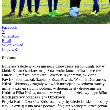
Facebook
X
WhatsApp
Email
Wydrukować
Copy URL
Reklama
Istniejący zaledwie kilka miesięcy dziewczęcy zespół działający w
klubie Kotan Ozorków ma już na swoim koncie kilka sukcesów!
Oliwia Dymińska (bramkarz), Wiktoria Izydorczyk, Wiktoria
Pawlak, Pola Łuczak (kapitan), Róża Pawlak, Wiktoria Domańska,
Nikola Abramczyk zagrały w dwóch turniejach; w jednym stanęły
na najwyższym stopniu podium, w drugim zajęły drugie miejsce.
Kobieca Piłka Nożna, na razie w wydaniu młodzieżowym, po kilku
latach przerwy odradza się w Ozorkowie.
Projekt Kotan Ozorków Kids rozpoczął się zaledwie osiem miesięcy
temu, a dzisiaj Klub może pochwalić się już 5 sekcjami dziecięcymi.