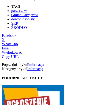
TAGI
parzeczew
Gmina Parzęczew
dowód osobisty
SRP
ŹRÓDŁO
Facebook
X
WhatsApp
Email
Wydrukować
Copy URL
Poprzedni artykuł
Informacja
Następny artykuł
Informacja
PODOBNE ARTYKUŁY