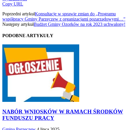
Copy URL
Poprzedni artykuł
Konsultacje w sprawie zmian do „Programu
współpracy Gminy Parzęczew z organizacjami pozarządowymi…”
Następny artykuł
Budżet Gminy Ozorków na rok 2023 uchwalony!
PODOBNE ARTYKUŁY
NABÓR WNIOSKÓW W RAMACH ŚRODKÓW
FUNDUSZU PRACY
Gmina Parzęczew
4 lipca 2025