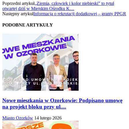
Poprzedni artykuł
„Ziemia, człowiek i kolor niebieski” to tytuł
otwartej dziś w Miejskim Ośrodku K…
Następny artykuł
Informacja o rekrutacji dodatkowej – granty PPGR
PODOBNE ARTYKUŁY
Nowe mieszkania w Ozorkowie: Podpisano umowę
na projekt bloku przy ul....
Miasto Ozorków
14 lutego 2026