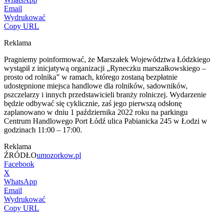
Email
Wydrukować
Copy URL
Reklama
Pragniemy poinformować, że Marszałek Województwa Łódzkiego
wystąpił z inicjatywą organizacji „Ryneczku marszałkowskiego –
prosto od rolnika” w ramach, którego zostaną bezpłatnie
udostępnione miejsca handlowe dla rolników, sadowników,
pszczelarzy i innych przedstawicieli branży rolniczej. Wydarzenie
będzie odbywać się cyklicznie, zaś jego pierwszą odsłonę
zaplanowano w dniu 1 października 2022 roku na parkingu
Centrum Handlowego Port Łódź ulica Pabianicka 245 w Łodzi w
godzinach 11:00 – 17:00.
Reklama
ŹRÓDŁO
umozorkow.pl
Facebook
X
WhatsApp
Email
Wydrukować
Copy URL