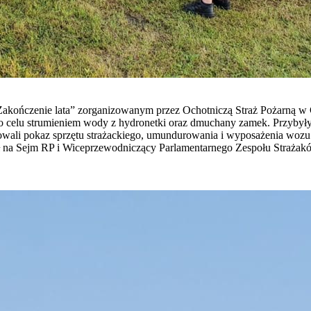
akończenie lata” zorganizowanym przez Ochotniczą Straż Pożarną w Cho
o celu strumieniem wody z hydronetki oraz dmuchany zamek. Przybyły c
owali pokaz sprzętu strażackiego, umundurowania i wyposażenia wozu
seł na Sejm RP i Wiceprzewodniczący Parlamentarnego Zespołu Straża