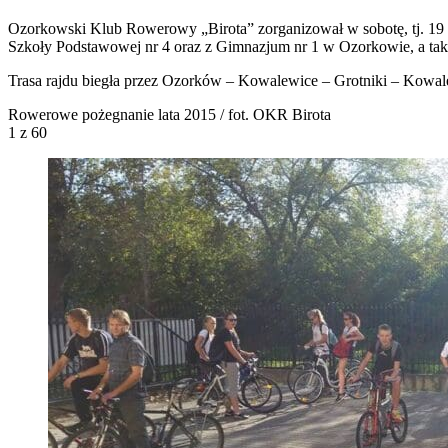
Ozorkowski Klub Rowerowy „Birota” zorganizował w sobotę, tj. 19 wr
Szkoły Podsta
wowej nr 4 oraz z Gimnazjum nr 1 w Ozorkowie, a tak
Trasa rajdu biegła przez Ozorków – Kowalewice – Grotniki – Kowale
Rowerowe pożegnanie lata 2015 / fot. OKR Birota
1
z 60