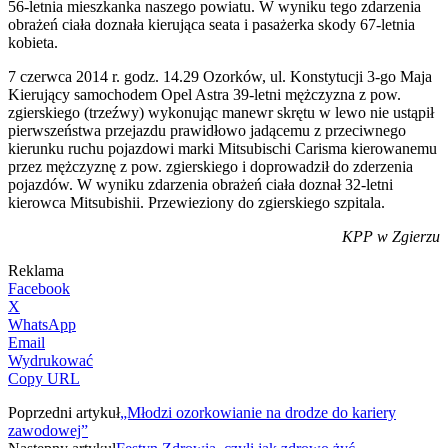
56-letnia mieszkanka naszego powiatu. W wyniku tego zdarzenia
obrażeń ciała doznała kierująca seata i pasażerka skody 67-letnia
kobieta.
7 czerwca 2014 r. godz. 14.29 Ozorków, ul. Konstytucji 3-go Maja
Kierujący samochodem Opel Astra 39-letni mężczyzna z pow.
zgierskiego (trzeźwy) wykonując manewr skrętu w lewo nie ustąpił
pierwszeństwa przejazdu prawidłowo jadącemu z przeciwnego
kierunku ruchu pojazdowi marki Mitsubischi Carisma kierowanemu
przez mężczyznę z pow. zgierskiego i doprowadził do zderzenia
pojazdów. W wyniku zdarzenia obrażeń ciała doznał 32-letni
kierowca Mitsubishii. Przewieziony do zgierskiego szpitala.
KPP w Zgierzu
Reklama
Facebook
X
WhatsApp
Email
Wydrukować
Copy URL
Poprzedni artykuł
„Młodzi ozorkowianie na drodze do kariery
zawodowej”