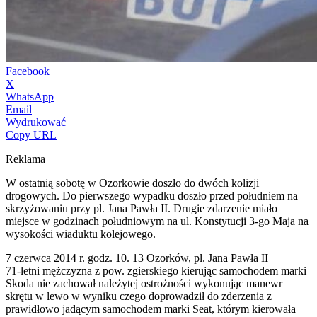
Facebook
X
WhatsApp
Email
Wydrukować
Copy URL
Reklama
W ostatnią sobotę w Ozorkowie doszło do dwóch kolizji
drogowych. Do pierwszego wypadku doszło przed południem na
skrzyżowaniu przy pl. Jana Pawła II. Drugie zdarzenie miało
miejsce w godzinach południowym na ul. Konstytucji 3-go Maja na
wysokości wiaduktu kolejowego.
7 czerwca 2014 r. godz. 10. 13 Ozorków, pl. Jana Pawła II
71-letni mężczyzna z pow. zgierskiego kierując samochodem marki
Skoda nie zachował należytej ostrożności wykonując manewr
skrętu w lewo w wyniku czego doprowadził do zderzenia z
prawidłowo jadącym samochodem marki Seat, którym kierowała