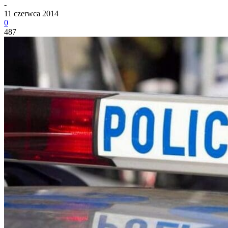
-
11 czerwca 2014
0
487