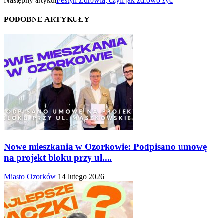
Następny artykuł
Festyn Zdrowia, czyli jak zdrowo żyć
PODOBNE ARTYKUŁY
Nowe mieszkania w Ozorkowie: Podpisano umowę
na projekt bloku przy ul....
Miasto Ozorków
14 lutego 2026