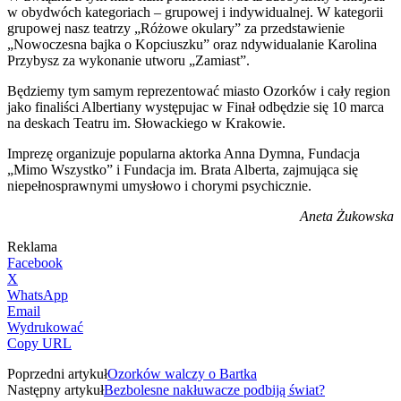
w obydwóch kategoriach – grupowej i indywidualnej. W kategorii
grupowej nasz teatrzy „Różowe okulary” za przedstawienie
„Nowoczesna bajka o Kopciuszku” oraz ndywidualanie Karolina
Przybysz za wykonanie utworu „Zamiast”.
Będziemy tym samym reprezentować miasto Ozorków i cały region
jako finaliści Albertiany występujac w Finał odbędzie się 10 marca
na deskach Teatru im. Słowackiego w Krakowie.
Imprezę organizuje popularna aktorka Anna Dymna, Fundacja
„Mimo Wszystko” i Fundacja im. Brata Alberta, zajmująca się
niepełnosprawnymi umysłowo i chorymi psychicznie.
Aneta Żukowska
Reklama
Facebook
X
WhatsApp
Email
Wydrukować
Copy URL
Poprzedni artykuł
Ozorków walczy o Bartka
Następny artykuł
Bezbolesne nakłuwacze podbiją świat?