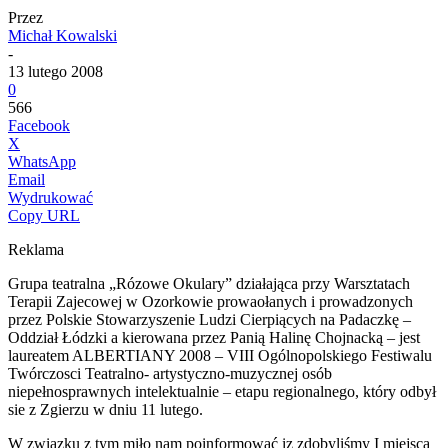
Przez
Michał Kowalski
-
13 lutego 2008
0
566
Facebook
X
WhatsApp
Email
Wydrukować
Copy URL
Reklama
Grupa teatralna „Rózowe Okulary” działająca przy Warsztatach
Terapii Zajecowej w Ozorkowie prowaołanych i prowadzonych
przez Polskie Stowarzyszenie Ludzi Cierpiących na Padaczkę –
Oddział Łódzki a kierowana przez Panią Halinę Chojnacką – jest
laureatem ALBERTIANY 2008 – VIII Ogólnopolskiego Festiwalu
Twórczosci Teatralno- artystyczno-muzycznej osób
niepełnosprawnych intelektualnie – etapu regionalnego, który odbył
sie z Zgierzu w dniu 11 lutego.
W związku z tym miło nam poinformować iz zdobyliśmy I miejsca