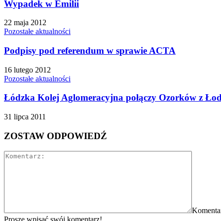
Wypadek w Emilii
22 maja 2012
Pozostałe aktualności
Podpisy pod referendum w sprawie ACTA
16 lutego 2012
Pozostałe aktualności
Łódzka Kolej Aglomeracyjna połączy Ozorków z Łod
31 lipca 2011
ZOSTAW ODPOWIEDŹ
Komenta
Proszę wpisać swój komentarz!