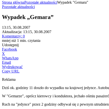
Strona główna
Pozostałe aktualności
Wypadek "Gemara"
Pozostałe aktualności
Wypadek „Gemara”
13:15, 30.08.2007
Aktualizacja:
13:15, 30.08.2007
Komentarzy:
0
mniej niż 1
min.
czytania
Udostępnij
Facebook
X
WhatsApp
Email
Wydrukować
Copy URL
Reklama
Dziś ok. godziny 11 doszło do wypadku na krajowej jedynce. Autobus
W "Gemarze", oprócz kierowcy i konduktora, jechało ośmiu pasażerów
Ruch na "jedynce" przez 2 godziny odbywał się z pewnym utrudnieni