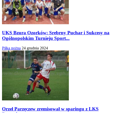
UKS Bzura Ozorków: Srebrny Puchar i Sukcesy na
Ogólnopolskim Turnieju Sport...
Piłka nożna
24 grudnia 2024
Orzeł Parzęczew zremisował w sparingu z LKS