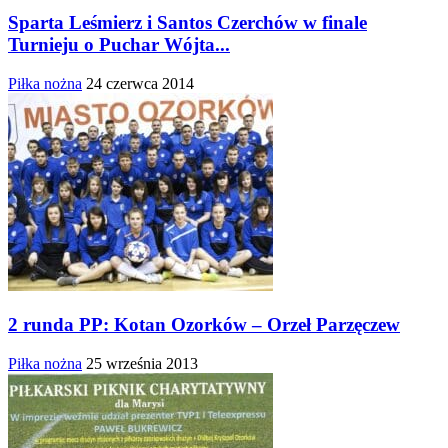
Sparta Leśmierz i Santos Czerchów w finale
Turnieju o Puchar Wójta...
Piłka nożna
24 czerwca 2014
2 runda PP: Kotan Ozorków – Orzeł Parzęczew
Piłka nożna
25 września 2013