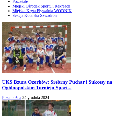
Pozostałe
Miejski Ośrodek Sportu i Rekreacji
Miejska Kryta Pływalnia WODNIK
Sekcja Kolarska Szwadron
UKS Bzura Ozorków: Srebrny Puchar i Sukcesy na
Ogólnopolskim Turnieju Sport...
Piłka nożna
24 grudnia 2024