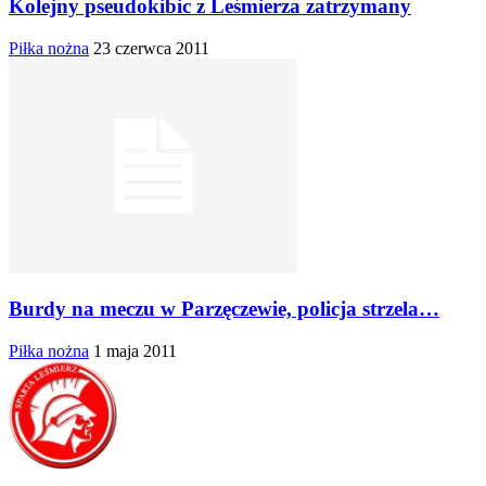
Kolejny pseudokibic z Leśmierza zatrzymany
Piłka nożna
23 czerwca 2011
Burdy na meczu w Parzęczewie, policja strzela…
Piłka nożna
1 maja 2011