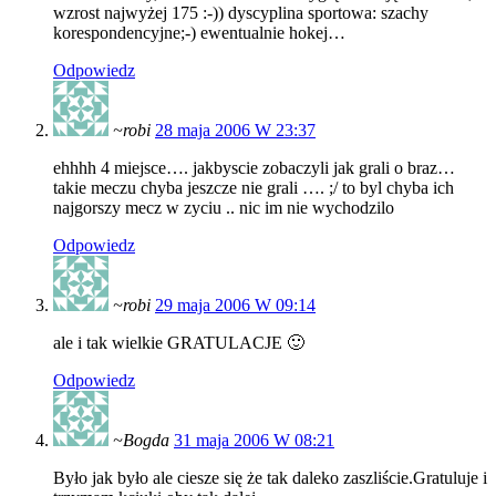
wzrost najwyżej 175 :-)) dyscyplina sportowa: szachy
korespondencyjne;-) ewentualnie hokej…
Odpowiedz
~robi
28 maja 2006 W 23:37
ehhhh 4 miejsce…. jakbyscie zobaczyli jak grali o braz…
takie meczu chyba jeszcze nie grali …. ;/ to byl chyba ich
najgorszy mecz w zyciu .. nic im nie wychodzilo
Odpowiedz
~robi
29 maja 2006 W 09:14
ale i tak wielkie GRATULACJE 🙂
Odpowiedz
~Bogda
31 maja 2006 W 08:21
Było jak było ale ciesze się że tak daleko zaszliście.Gratuluje i