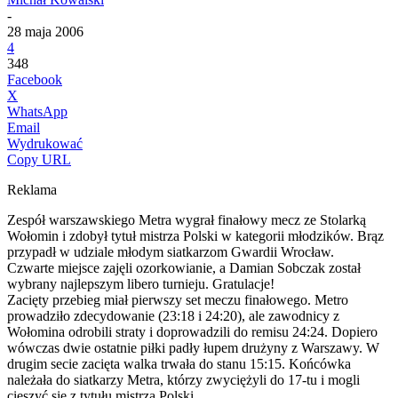
-
28 maja 2006
4
348
Facebook
X
WhatsApp
Email
Wydrukować
Copy URL
Reklama
Zespół warszawskiego Metra wygrał finałowy mecz ze Stolarką
Wołomin i zdobył tytuł mistrza Polski w kategorii młodzików. Brąz
przypadł w udziale młodym siatkarzom Gwardii Wrocław.
Czwarte miejsce zajęli ozorkowianie, a Damian Sobczak został
wybrany najlepszym libero turnieju. Gratulacje!
Zacięty przebieg miał pierwszy set meczu finałowego.
Metro
prowadziło zdecydowanie (23:18 i 24:20), ale zawodnicy z
Wołomina odrobili straty i doprowadzili do remisu 24:24. Dopiero
wówczas dwie ostatnie piłki padły łupem drużyny z Warszawy. W
drugim secie zacięta walka trwała do stanu 15:15. Końcówka
należała do siatkarzy Metra, którzy zwyciężyli do 17-tu i mogli
cieszyć się z tytułu mistrza Polski.