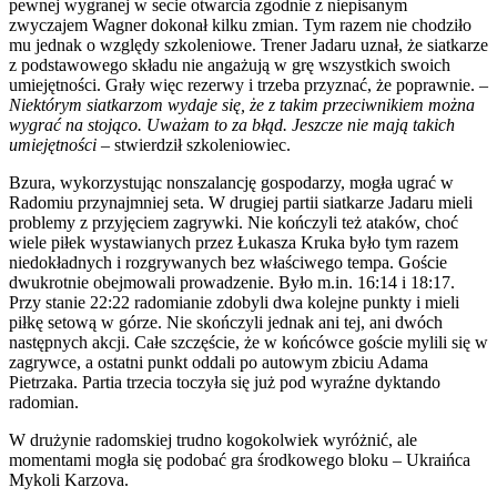
pewnej wygranej w secie otwarcia zgodnie z niepisanym
zwyczajem Wagner dokonał kilku zmian. Tym razem nie chodziło
mu jednak o względy szkoleniowe. Trener Jadaru uznał, że siatkarze
z podstawowego składu nie angażują w grę wszystkich swoich
umiejętności. Grały więc rezerwy i trzeba przyznać, że poprawnie. –
Niektórym siatkarzom wydaje się, że z takim przeciwnikiem można
wygrać na stojąco. Uważam to za błąd. Jeszcze nie mają takich
umiejętności
– stwierdził szkoleniowiec.
Bzura, wykorzystując nonszalancję gospodarzy, mogła ugrać w
Radomiu przynajmniej seta. W drugiej partii siatkarze Jadaru mieli
problemy z przyjęciem zagrywki. Nie kończyli też ataków, choć
wiele piłek wystawianych przez Łukasza Kruka było tym razem
niedokładnych i rozgrywanych bez właściwego tempa. Goście
dwukrotnie obejmowali prowadzenie. Było m.in. 16:14 i 18:17.
Przy stanie 22:22 radomianie zdobyli dwa kolejne punkty i mieli
piłkę setową w górze. Nie skończyli jednak ani tej, ani dwóch
następnych akcji. Całe szczęście, że w końcówce goście mylili się w
zagrywce, a ostatni punkt oddali po autowym zbiciu Adama
Pietrzaka. Partia trzecia toczyła się już pod wyraźne dyktando
radomian.
W drużynie radomskiej trudno kogokolwiek wyróżnić, ale
momentami mogła się podobać gra środkowego bloku – Ukraińca
Mykoli Karzova.