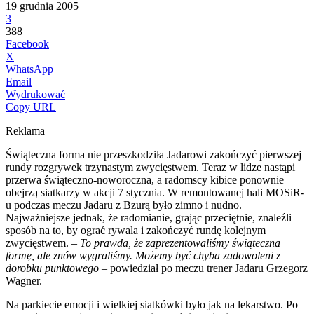
19 grudnia 2005
3
388
Facebook
X
WhatsApp
Email
Wydrukować
Copy URL
Reklama
Świąteczna forma nie przeszkodziła Jadarowi zakończyć pierwszej
rundy rozgrywek trzynastym zwycięstwem. Teraz w lidze nastąpi
przerwa świąteczno-noworoczna, a radomscy kibice ponownie
obejrzą siatkarzy w akcji 7 stycznia.
W remontowanej hali MOSiR-
u podczas meczu Jadaru z Bzurą było zimno i nudno.
Najważniejsze jednak, że radomianie, grając przeciętnie, znaleźli
sposób na to, by ograć rywala i zakończyć rundę kolejnym
zwycięstwem. –
To prawda, że zaprezentowaliśmy świąteczna
formę, ale znów wygraliśmy. Możemy być chyba zadowoleni z
dorobku punktowego
– powiedział po meczu trener Jadaru Grzegorz
Wagner.
Na parkiecie emocji i wielkiej siatkówki było jak na lekarstwo. Po