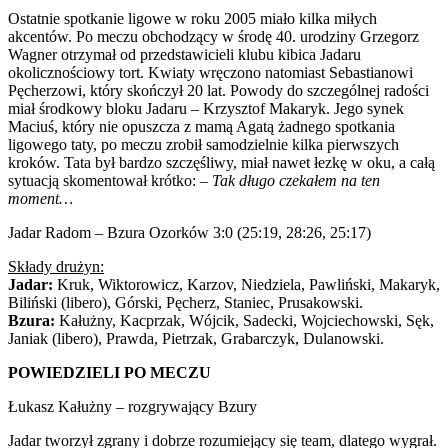
Ostatnie spotkanie ligowe w roku 2005 miało kilka miłych
akcentów. Po meczu obchodzący w środę 40. urodziny Grzegorz
Wagner otrzymał od przedstawicieli klubu kibica Jadaru
okolicznościowy tort. Kwiaty wręczono natomiast Sebastianowi
Pęcherzowi, który skończył 20 lat. Powody do szczególnej radości
miał środkowy bloku Jadaru – Krzysztof Makaryk. Jego synek
Maciuś, który nie opuszcza z mamą Agatą żadnego spotkania
ligowego taty, po meczu zrobił samodzielnie kilka pierwszych
kroków. Tata był bardzo szczęśliwy, miał nawet łezkę w oku, a całą
sytuacją skomentował krótko: –
Tak długo czekałem na ten
moment…
Jadar Radom – Bzura Ozorków 3:0 (25:19, 28:26, 25:17)
Składy drużyn:
Jadar:
Kruk, Wiktorowicz, Karzov, Niedziela, Pawliński, Makaryk,
Biliński (libero), Górski, Pęcherz, Staniec, Prusakowski.
Bzura:
Kałużny, Kacprzak, Wójcik, Sadecki, Wojciechowski, Sęk,
Janiak (libero), Prawda, Pietrzak, Grabarczyk, Dulanowski.
POWIEDZIELI PO MECZU
Łukasz Kałużny – rozgrywający Bzury
Jadar tworzył zgrany i dobrze rozumiejący się team, dlatego wygrał.