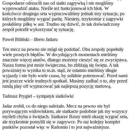
Gospodarze odrzucili nas od siatki zagrywką i nie mogliśmy
wyprowadzić ataku. Nieźle też funkcjonował ich blok. W
końcówce drugiego seta wypracowaliśmy jednak trzy sytuacje, po
których mogliśmy wygrać partię. Niestety, trzykrotnie z zagrywki
posłaliśmy piłkę w aut. Trudno się dziwić, że tak doświadczony
zespół potrafił wykorzystać tę sytuację.
Paweł Biliński – libero Jadaru
Ten mecz na pewno nie mógł się podobać. Oba zespoły popełniły
wiele prostych błędów. W decydujących momentach mieliśmy
znacznie więcej atutów, dlatego możemy cieszyć się ze zwycięstwa.
Nasza forma jest może świąteczna, bo zbliżają się święta. A tak
poważniej to wynika to m.in. stąd, że ostatnio mieliśmy długie
wyjazdy i nie było wiele czasu, by solidnie potrenować. Przed nami
jest jeszcze wiele trudnych spotkań. Musimy zadbać o to, aby przed
rundą play off wypracować jak najlepszą pozycję startową.
Tadeusz Prygiel – sympatyk siatkówki
Jadar zrobił, co do niego należało. Mecz na pewno nie był
porywającym widowiskiem, ale siatkarze podobnie jak my wszyscy
myśleli chyba o świętach. Siatkarze Bzury mieli okazję wygrać seta,
ale trzykrotnie pomylili się w zagrywce. Po raz kolejny komplet
punktów pozostał więc w Radomiu i to jest najważniejsze.