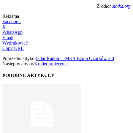
Źródło:
siatka.org
Reklama
Facebook
X
WhatsApp
Email
Wydrukować
Copy URL
Poprzedni artykuł
Jadar Radom – MKS Bzura Ozorków 3:0
Następny artykuł
Koniec śmiecenia
PODOBNE ARTYKUŁY