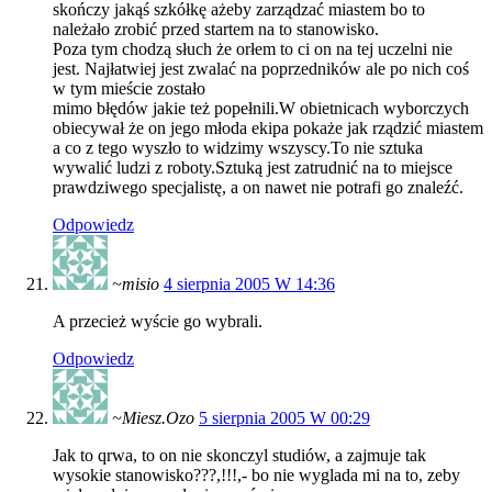
skończy jakąś szkółkę ażeby zarządzać miastem bo to
należało zrobić przed startem na to stanowisko.
Poza tym chodzą słuch że orłem to ci on na tej uczelni nie
jest. Najłatwiej jest zwalać na poprzedników ale po nich coś
w tym mieście zostało
mimo błędów jakie też popełnili.W obietnicach wyborczych
obiecywał że on jego młoda ekipa pokaże jak rządzić miastem
a co z tego wyszło to widzimy wszyscy.To nie sztuka
wywalić ludzi z roboty.Sztuką jest zatrudnić na to miejsce
prawdziwego specjalistę, a on nawet nie potrafi go znaleźć.
Odpowiedz
~misio
4 sierpnia 2005 W 14:36
A przecież wyście go wybrali.
Odpowiedz
~Miesz.Ozo
5 sierpnia 2005 W 00:29
Jak to qrwa, to on nie skonczyl studiów, a zajmuje tak
wysokie stanowisko???,!!!,- bo nie wyglada mi na to, zeby