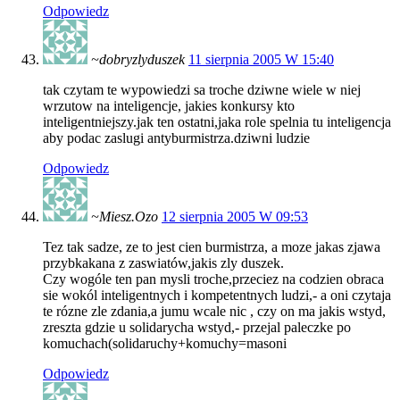
Odpowiedz
~dobryzlyduszek
11 sierpnia 2005 W 15:40
tak czytam te wypowiedzi sa troche dziwne wiele w niej
wrzutow na inteligencje, jakies konkursy kto
inteligentniejszy.jak ten ostatni,jaka role spelnia tu inteligencja
aby podac zaslugi antyburmistrza.dziwni ludzie
Odpowiedz
~Miesz.Ozo
12 sierpnia 2005 W 09:53
Tez tak sadze, ze to jest cien burmistrza, a moze jakas zjawa
przybkakana z zaswiatów,jakis zly duszek.
Czy wogóle ten pan mysli troche,przeciez na codzien obraca
sie wokól inteligentnych i kompetentnych ludzi,- a oni czytaja
te rózne zle zdania,a jumu wcale nic , czy on ma jakis wstyd,
zreszta gdzie u solidarycha wstyd,- przejal paleczke po
komuchach(solidaruchy+komuchy=masoni
Odpowiedz