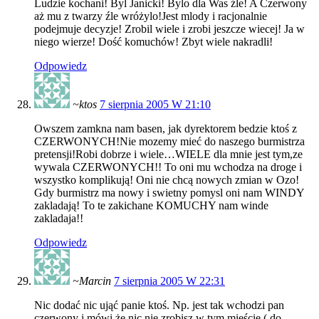
Ludzie kochani! Byl Janicki! Bylo dla Was źle! A Czerwony
aż mu z twarzy źle wróżylo!Jest mlody i racjonalnie
podejmuje decyzje! Zrobil wiele i zrobi jeszcze wiecej! Ja w
niego wierze! Dość komuchów! Zbyt wiele nakradli!
Odpowiedz
~ktos
7 sierpnia 2005 W 21:10
Owszem zamkna nam basen, jak dyrektorem bedzie ktoś z
CZERWONYCH!Nie mozemy mieć do naszego burmistrza
pretensji!Robi dobrze i wiele…WIELE dla mnie jest tym,ze
wywala CZERWONYCH!! To oni mu wchodza na droge i
wszystko komplikują! Oni nie chcą nowych zmian w Ozo!
Gdy burmistrz ma nowy i swietny pomysl oni nam WINDY
zakladają! To te zakichane KOMUCHY nam winde
zakladaja!!
Odpowiedz
~Marcin
7 sierpnia 2005 W 22:31
Nic dodać nic ująć panie ktoś. Np. jest tak wchodzi pan
czerwony i mówi że nic nie zrobisz w tym mieście ( do