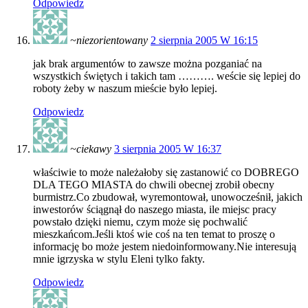
Odpowiedz
~niezorientowany
2 sierpnia 2005 W 16:15
jak brak argumentów to zawsze można pozganiać na
wszystkich świętych i takich tam ………. weście się lepiej do
roboty żeby w naszum mieście było lepiej.
Odpowiedz
~ciekawy
3 sierpnia 2005 W 16:37
właściwie to może należałoby się zastanowić co DOBREGO
DLA TEGO MIASTA do chwili obecnej zrobił obecny
burmistrz.Co zbudował, wyremontował, unowocześnił, jakich
inwestorów ściągnął do naszego miasta, ile miejsc pracy
powstało dzięki niemu, czym może się pochwalić
mieszkańcom.Jeśli ktoś wie coś na ten temat to proszę o
informację bo może jestem niedoinformowany.Nie interesują
mnie igrzyska w stylu Eleni tylko fakty.
Odpowiedz