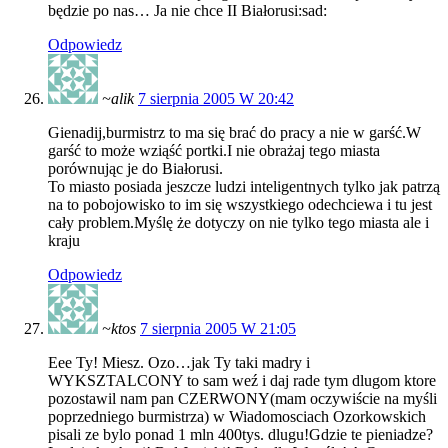
będzie po nas… Ja nie chce II Białorusi:sad:
Odpowiedz
~alik
7 sierpnia 2005 W 20:42
Gienadij,burmistrz to ma się brać do pracy a nie w garść.W
garść to może wziąść portki.I nie obrażaj tego miasta
porównując je do Białorusi.
To miasto posiada jeszcze ludzi inteligentnych tylko jak patrzą
na to pobojowisko to im się wszystkiego odechciewa i tu jest
cały problem.Myślę że dotyczy on nie tylko tego miasta ale i
kraju
Odpowiedz
~ktos
7 sierpnia 2005 W 21:05
Eee Ty! Miesz. Ozo…jak Ty taki madry i
WYKSZTALCONY to sam weź i daj rade tym dlugom ktore
pozostawil nam pan CZERWONY(mam oczywiście na myśli
poprzedniego burmistrza) w Wiadomosciach Ozorkowskich
pisali ze bylo ponad 1 mln 400tys. dlugu!Gdzie te pieniadze?