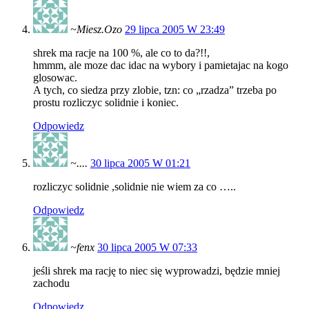
~Miesz.Ozo
29 lipca 2005 W 23:49
shrek ma racje na 100 %, ale co to da?!!,
hmmm, ale moze dac idac na wybory i pamietajac na kogo
glosowac.
A tych, co siedza przy zlobie, tzn: co „rzadza” trzeba po
prostu rozliczyc solidnie i koniec.
Odpowiedz
~....
30 lipca 2005 W 01:21
rozliczyc solidnie ,solidnie nie wiem za co …..
Odpowiedz
~fenx
30 lipca 2005 W 07:33
jeśli shrek ma rację to niec się wyprowadzi, będzie mniej
zachodu
Odpowiedz