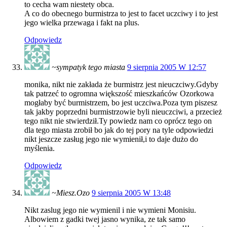
to cecha wam niestety obca.
A co do obecnego burmistrza to jest to facet uczciwy i to jest
jego wielka przewaga i fakt na plus.
Odpowiedz
~sympatyk tego miasta
9 sierpnia 2005 W 12:57
monika, nikt nie zakłada że burmistrz jest nieuczciwy.Gdyby
tak patrzeć to ogromna większość mieszkańców Ozorkowa
mogłaby być burmistrzem, bo jest uczciwa.Poza tym piszesz
tak jakby poprzedni burmistrzowie byli nieuczciwi, a przecież
tego nikt nie stwierdził.Ty powiedz nam co oprócz tego on
dla tego miasta zrobił bo jak do tej pory na tyle odpowiedzi
nikt jeszcze zasług jego nie wymienił,i to daje dużo do
myślenia.
Odpowiedz
~Miesz.Ozo
9 sierpnia 2005 W 13:48
Nikt zaslug jego nie wymienil i nie wymieni Monisiu.
Albowiem z gadki twej jasno wynika, ze tak samo