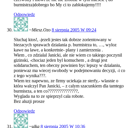
burmistrza)dobrego bo My ci to zablokujemy!!!!
Odpowiedz
~Miesz.Ozo
8 sierpnia 2005 W 09:24
Sluchaj ktos!, -jezeli jestes tak dobrze zorientowany w
biezacych sprawach dzialania p. burmistrza to, …, wyloz
kawe na lawe, a konkretnie- plany i zamierzenia .
Wiem , co zdzialal Janicki, ale nie wiem co takiego poczynil
gizinski, -chociaz jeden byl komuchem , a drugi jest
solidaruchem, ten obecny powinien byc lepszy w dzialaniu,
poniewaz ma wiecej swobody w podejmowaniu decyzji, -i co
z tego wynika???.
Wiem tez napewno, ze firmy uciekaja ze sterfy,- wlasnie o
która walczyl Pan Janicki, – z calym szacunkiem dla tamtego
burmisrza, a ten co???????????????,
Wyglada na to ze spieprzyl cala robote.
Bez aluzji prosze
Odpowiedz
~ulka
8 sierpnia 2005 W 10:36