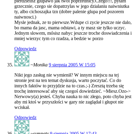
pierdzielisz glupawo jak twoi poprzednicy.Czego!!!, pytam
grzecznie, czego sie dopatrzylas w jego dzialaniu naiwniutka
ty, albo cichoszajka tzn (dobre palenie glupa pod pozorem
naiwnosci.)
Mysle jednak, ze to pierwsze.Wdupe ci zycie jeszcze nie dalo,
bo mama da jasc, mama odstawi, a ty masz sie tylko uczyc.
Jednym slowem, mósisz nabyc jeszcze troche doswiadczenia i
mniej wierzyc tym co rzadza, a bedzie w porzo
Odpowiedz
~Monika
9 sierpnia 2005 W 15:05
Nikt jego zasług nie wymienił? W innym miejscu na tej
stronie jest na ten temat dyskusja, warto poczytać. Co do
innych faktów to przyjdzie na to czas.;-) Zresztą trzeba się
trochę interesować aby się czegoś dowiedzieć. ~Miesz.Ozo->
Nerwowy(a) jesteś. Chyba nauka to nic złego, poto chyba jest
aby mi ktoś w przyszłości w gary nie zaglądał i głupot nie
wciskał.
Odpowiedz
~sympaty
9 sierpnia 2005 W 17:43