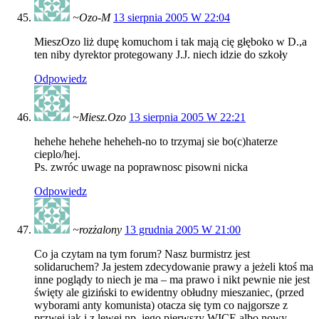
~Ozo-M
13 sierpnia 2005 W 22:04
MieszOzo liż dupę komuchom i tak mają cię głęboko w D.,a
ten niby dyrektor protegowany J.J. niech idzie do szkoły
Odpowiedz
~Miesz.Ozo
13 sierpnia 2005 W 22:21
hehehe hehehe heheheh-no to trzymaj sie bo(c)haterze
cieplo/hej.
Ps. zwróc uwage na poprawnosc pisowni nicka
Odpowiedz
~rozżalony
13 grudnia 2005 W 21:00
Co ja czytam na tym forum? Nasz burmistrz jest
solidaruchem? Ja jestem zdecydowanie prawy a jeżeli ktoś ma
inne poglądy to niech je ma – ma prawo i nikt pewnie nie jest
święty ale giziński to ewidentny obłudny mieszaniec, (przed
wyborami anty komunista) otacza się tym co najgorsze z
przwej jak i z lewej np. jego pierwszy WICE albo nowy