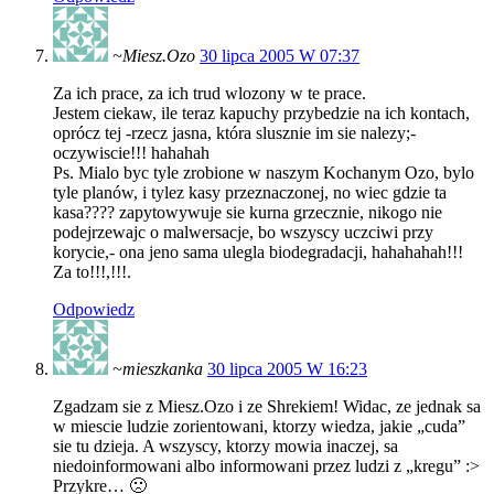
~Miesz.Ozo
30 lipca 2005 W 07:37
Za ich prace, za ich trud wlozony w te prace.
Jestem ciekaw, ile teraz kapuchy przybedzie na ich kontach,
oprócz tej -rzecz jasna, która slusznie im sie nalezy;-
oczywiscie!!! hahahah
Ps. Mialo byc tyle zrobione w naszym Kochanym Ozo, bylo
tyle planów, i tylez kasy przeznaczonej, no wiec gdzie ta
kasa???? zapytowywuje sie kurna grzecznie, nikogo nie
podejrzewajc o malwersacje, bo wszyscy uczciwi przy
korycie,- ona jeno sama ulegla biodegradacji, hahahahah!!!
Za to!!!,!!!.
Odpowiedz
~mieszkanka
30 lipca 2005 W 16:23
Zgadzam sie z Miesz.Ozo i ze Shrekiem! Widac, ze jednak sa
w miescie ludzie zorientowani, ktorzy wiedza, jakie „cuda”
sie tu dzieja. A wszyscy, ktorzy mowia inaczej, sa
niedoinformowani albo informowani przez ludzi z „kregu” :>
Przykre… 🙁