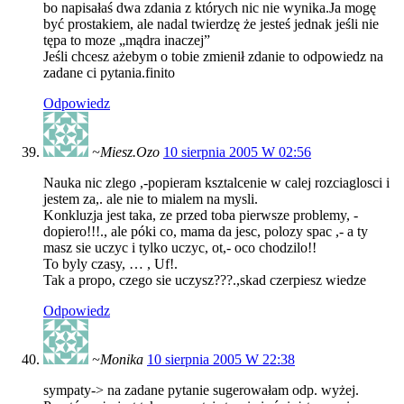
bo napisałaś dwa zdania z których nic nie wynika.Ja mogę
być prostakiem, ale nadal twierdzę że jesteś jednak jeśli nie
tępa to moze „mądra inaczej”
Jeśli chcesz ażebym o tobie zmienił zdanie to odpowiedz na
zadane ci pytania.finito
Odpowiedz
~Miesz.Ozo
10 sierpnia 2005 W 02:56
Nauka nic zlego ,-popieram ksztalcenie w calej rozciaglosci i
jestem za,. ale nie to mialem na mysli.
Konkluzja jest taka, ze przed toba pierwsze problemy, -
dopiero!!!., ale póki co, mama da jesc, polozy spac ,- a ty
masz sie uczyc i tylko uczyc, ot,- oco chodzilo!!
To byly czasy, … , Uf!.
Tak a propo, czego sie uczysz???.,skad czerpiesz wiedze
Odpowiedz
~Monika
10 sierpnia 2005 W 22:38
sympaty-> na zadane pytanie sugerowałam odp. wyżej.