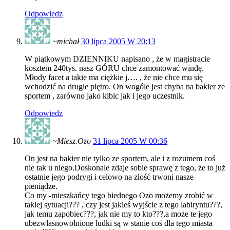
Odpowiedz
~michał
30 lipca 2005 W 20:13
W piątkowym DZIENNIKU napisano , że w magistracie
kosztem 240tys. nasz GÓRU chce zamontować windę.
Młody facet a takie ma ciężkie j…. , że nie chce mu się
wchodzić na drugie piętro. On wogóle jest chyba na bakier ze
sportem , zarówno jako kibic jak i jego uczestnik.
Odpowiedz
~Miesz.Ozo
31 lipca 2005 W 00:36
On jest na bakier nie tylko ze sportem, ale i z rozumem coś
nie tak u niego.Doskonale zdaje sobie sprawę z tego, że to już
ostatnie jego podrygi i celowo na złość trwoni nasze
pieniądze.
Co my -mieszkańcy tego biednego Ozo możemy zrobić w
takiej sytuacji??? , czy jest jakieś wyjście z tego labiryntu???,
jak temu zapobiec???, jak nie my to kto???,a może te jego
ubezwłasnowolnione ludki są w stanie coś dla tego miasta