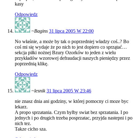
kasy
Odpowiedz
~Bagins
31 lipca 2005 W 22:00
No właśnie, a może by tak o poprzedniej władzy coś..? Bo
coś mi się wydaje że po nich to jest dopiero co sprzątać…
sekcja piłki nożnej Bzury Ozorków to jeden z wielu
przykładów wzorowej defraudacji naszych pieniędzy przez
poprzednią klikę.
Odpowiedz
~lesnik
31 lipca 2005 W 23:46
nie znasz dnia ani godziny, w której pomocny ci moze byc
lekarz.
A propo sprzatania. Czym bylby swiat bez sprzatania. I po
jednych i po drugich trzeba posprzatac, przyjda nastepni i po
nich tez.
Takze cicho sza.