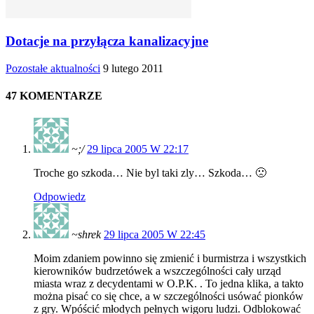
Dotacje na przyłącza kanalizacyjne
Pozostałe aktualności
9 lutego 2011
47 KOMENTARZE
~;/
29 lipca 2005 W 22:17
Troche go szkoda… Nie byl taki zly… Szkoda… 🙁
Odpowiedz
~shrek
29 lipca 2005 W 22:45
Moim zdaniem powinno się zmienić i burmistrza i wszystkich
kierowników budrzetówek a wszczególności cały urząd
miasta wraz z decydentami w O.P.K. . To jedna klika, a takto
można pisać co się chce, a w szczególności usówać pionków
z gry. Wpóścić młodych pełnych wigoru ludzi. Odblokować