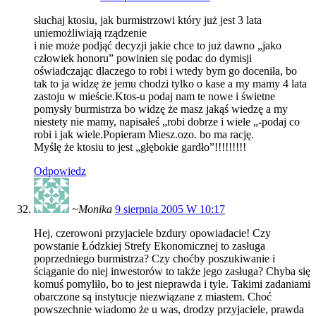
słuchaj ktosiu, jak burmistrzowi który już jest 3 lata
uniemożliwiają rządzenie
i nie może podjąć decyzji jakie chce to już dawno „jako
człowiek honoru” powinien się podac do dymisji
oświadczając dlaczego to robi i wtedy bym go doceniła, bo
tak to ja widzę że jemu chodzi tylko o kase a my mamy 4 lata
zastoju w mieście.Ktos-u podaj nam te nowe i świetne
pomysły burmistrza bo widzę że masz jakąś wiedzę a my
niestety nie mamy, napisałeś „robi dobrze i wiele „-podaj co
robi i jak wiele.Popieram Miesz.ozo. bo ma rację.
Myślę że ktosiu to jest „głębokie gardło”!!!!!!!!!
Odpowiedz
~Monika
9 sierpnia 2005 W 10:17
Hej, czerowoni przyjaciele bzdury opowiadacie! Czy
powstanie Łódzkiej Strefy Ekonomicznej to zasługa
poprzedniego burmistrza? Czy choćby poszukiwanie i
ściąganie do niej inwestorów to także jego zasługa? Chyba się
komuś pomyliło, bo to jest nieprawda i tyle. Takimi zadaniami
obarczone są instytucje niezwiązane z miastem. Choć
powszechnie wiadomo że u was, drodzy przyjaciele, prawda