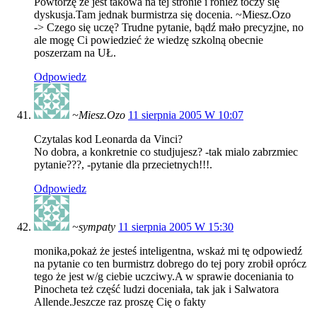
Powtórzę że jest takowa na tej stronie i rónież toczy się
dyskusja.Tam jednak burmistrza się docenia. ~Miesz.Ozo
-> Czego się uczę? Trudne pytanie, bądź mało precyzjne, no
ale mogę Ci powiedzieć że wiedzę szkolną obecnie
poszerzam na UŁ.
Odpowiedz
~Miesz.Ozo
11 sierpnia 2005 W 10:07
Czytalas kod Leonarda da Vinci?
No dobra, a konkretnie co studjujesz? -tak mialo zabrzmiec
pytanie???, -pytanie dla przecietnych!!!.
Odpowiedz
~sympaty
11 sierpnia 2005 W 15:30
monika,pokaż że jesteś inteligentna, wskaż mi tę odpowiedź
na pytanie co ten burmistrz dobrego do tej pory zrobił oprócz
tego że jest w/g ciebie uczciwy.A w sprawie doceniania to
Pinocheta też część ludzi doceniała, tak jak i Salwatora
Allende.Jeszcze raz proszę Cię o fakty