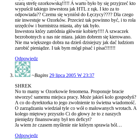
szarą strefę ozorkowską!!!!! A warto było by się przyjrzeć kto
wypuścił takiego inwestora jak HTL z rąk. I kto za to
odpowiada?? Czemu się wyniósł do Łęczycy???? Dla czego
nie inwestuje w Ozorków. Przecież tak powinno być, i to rola
urzędców i burmistrza miasta, aby tak było.
Inwestora który zatródnia głównie kobiety!!!! A szwaczek
bezrobotnych u nas nie miara. jakim dobrem się kierowano.
Nie ma większego dobra na dzień dzisiejszy jak dać ludziom
zarobić pieniądze. I tak bym mógł pisać i pisać!!!!!!
Odpowiedz
~Bagins
29 lipca 2005 W 23:37
SHREK
No to mamy w Ozorkowie fenomena. Proponuje bracie
stworzyć samemu miejsca pracy. Może jakieś kolo gospodyń?
A co do dyrektorka to jego zwolnienie to świetna wiadomość.
O zarządzaniu wiedział tyle co wół o malowanych wrotach. A
kolego miętowy przyszło Ci do głowy że to z naszych
pieniędzy finansowany był ten deficyt?
Ja wiem że czasem myślenie nie którym sprawia ból…
Odpowiedz