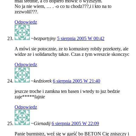
mial srednie, a co dopiero mówic o wyzszym.
No ja nie wiem, … . -o co tu chodz???,i i kto na to
zezwolil???.
Odpowiedz
~bezpartyjny
5 sierpnia 2005 W 00:42
A mówi sie potocznie, ze to komusiory robily przekrety, ale
widze ze i solidaruchy takze. Czas z tym wreszcie skonczyc
Odpowiedz
~kedziorek
6 sierpnia 2005 W 21:40
jeszcze troche i zamkna ten basen i wtedy to juz bedzie
zaje*****fajnie
Odpowiedz
~Gienadij
6 sierpnia 2005 W 22:09
Panie burmistrz, weź się w garść bo BETON Cię zniszczy i