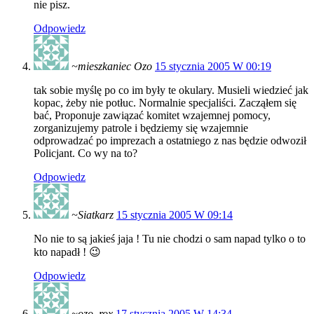
nie pisz.
Odpowiedz
~mieszkaniec Ozo
15 stycznia 2005 W 00:19
tak sobie myślę po co im były te okulary. Musieli wiedzieć jak
kopac, żeby nie potłuc. Normalnie specjaliści. Zacząłem się
bać, Proponuje zawiązać komitet wzajemnej pomocy,
zorganizujemy patrole i będziemy się wzajemnie
odprowadzać po imprezach a ostatniego z nas będzie odwoził
Policjant. Co wy na to?
Odpowiedz
~Siatkarz
15 stycznia 2005 W 09:14
No nie to są jakieś jaja ! Tu nie chodzi o sam napad tylko o to
kto napadł ! 😉
Odpowiedz
~ozo_rox
17 stycznia 2005 W 14:34