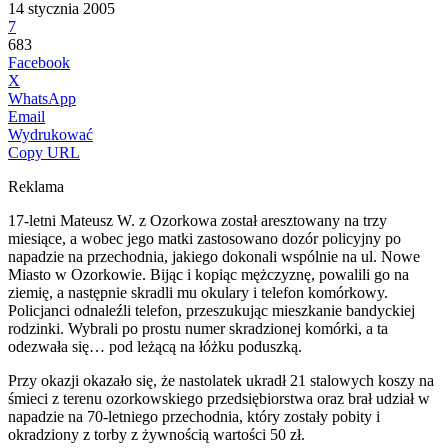
14 stycznia 2005
7
683
Facebook
X
WhatsApp
Email
Wydrukować
Copy URL
Reklama
17-letni Mateusz W. z Ozorkowa został aresztowany na trzy
miesiące, a wobec jego matki zastosowano dozór policyjny po
napadzie na przechodnia, jakiego dokonali wspólnie na ul. Nowe
Miasto w Ozorkowie. Bijąc i kopiąc mężczyznę, powalili go na
ziemię, a następnie skradli mu okulary i telefon komórkowy.
Policjanci odnaleźli telefon, przeszukując mieszkanie bandyckiej
rodzinki. Wybrali po prostu numer skradzionej komórki, a ta
odezwała się… pod leżącą na łóżku poduszką.
Przy okazji okazało się, że nastolatek ukradł 21 stalowych koszy na
śmieci z terenu ozorkowskiego przedsiębiorstwa oraz brał udział w
napadzie na 70-letniego przechodnia, który zostały pobity i
okradziony z torby z żywnością wartości 50 zł.