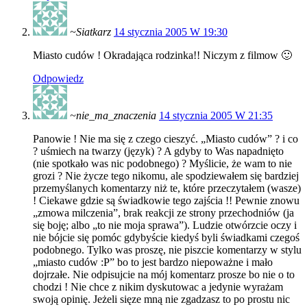
~Siatkarz
14 stycznia 2005 W 19:30
Miasto cudów ! Okradająca rodzinka!! Niczym z filmow 🙂
Odpowiedz
~nie_ma_znaczenia
14 stycznia 2005 W 21:35
Panowie ! Nie ma się z czego cieszyć. „Miasto cudów” ? i co
? uśmiech na twarzy (język) ? A gdyby to Was napadnięto
(nie spotkało was nic podobnego) ? Myślicie, że wam to nie
grozi ? Nie życze tego nikomu, ale spodziewałem się bardziej
przemyślanych komentarzy niż te, które przeczytałem (wasze)
! Ciekawe gdzie są świadkowie tego zajścia !! Pewnie znowu
„zmowa milczenia”, brak reakcji ze strony przechodniów (ja
się boję; albo „to nie moja sprawa”). Ludzie otwórzcie oczy i
nie bójcie się pomóc gdybyście kiedyś byli świadkami czegoś
podobnego. Tylko was proszę, nie piszcie komentarzy w stylu
„miasto cudów :P” bo to jest bardzo niepoważne i mało
dojrzałe. Nie odpisujcie na mój komentarz prosze bo nie o to
chodzi ! Nie chce z nikim dyskutowac a jedynie wyrażam
swoją opinię. Jeżeli sięze mną nie zgadzasz to po prostu nic