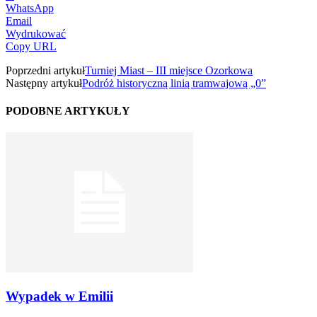
WhatsApp
Email
Wydrukować
Copy URL
Poprzedni artykuł
Turniej Miast – III miejsce Ozorkowa
Następny artykuł
Podróż historyczną linią tramwajową „0”
PODOBNE ARTYKUŁY
Wypadek w Emilii