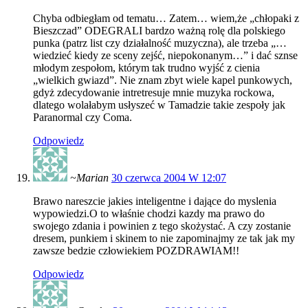
Chyba odbiegłam od tematu… Zatem… wiem,że „chłopaki z
Bieszczad” ODEGRALI bardzo ważną rolę dla polskiego
punka (patrz list czy działalność muzyczna), ale trzeba „…
wiedzieć kiedy ze sceny zejść, niepokonanym…” i dać sznse
młodym zespołom, którym tak trudno wyjść z cienia
„wielkich gwiazd”. Nie znam zbyt wiele kapel punkowych,
gdyż zdecydowanie intretresuje mnie muzyka rockowa,
dlatego wolałabym usłyszeć w Tamadzie takie zespoły jak
Paranormal czy Coma.
Odpowiedz
~Marian
30 czerwca 2004 W 12:07
Brawo nareszcie jakies inteligentne i dające do myslenia
wypowiedzi.O to właśnie chodzi kazdy ma prawo do
swojego zdania i powinien z tego skożystać. A czy zostanie
dresem, punkiem i skinem to nie zapominajmy ze tak jak my
zawsze bedzie człowiekiem POZDRAWIAM!!
Odpowiedz