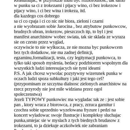
Reasumujac, w przyrodzie musi byc roznorodnosc, tak samo
w punku sa ci z irokezami i pijacy wino, ci bez irokezow i
pijacy wino, i ci bez wina i irokeza, itd.
dla kazdego cos dobrego
sa ci co cpaja i ci co nic nie biora, zieloni i czarni
a nie wyobrazam sobie Jarocina , bez atrybutow punkowcow,
brudnych ubran, irokezow, pieszczoch itp, to byl i jest
manifest anarchistow wobec swiata, tak sie sklada ze wyraza
sie on czesto przez wyglad,
oczywiscie to nie wylkucza, ze nie mozna byc punkowcem
bez tych dodatkow, nie ma zadnej definicji,
egzaminu,formalizacji, testu, czy legitymacji punkowca, to
tylko taki sposob myslenia, bedacy podzbiorem wspolnym dla
wszystkich ludzi interesujacych sie tymi ideami
P.S. A jak chcesz wywolac pozytywny wizerunek punka w
oczach ludzi spoza subkultury i jaki jest tego cel?
(przypominam ze szczytna dialnosc zielonych anarchistow na
rzecz przyrody nie jest mile widziana przez ogol
spoleczenstwa)
Jezeli TYPOWY punkowiec ma wygladac tak ze : jest sobie
pan , ktory wraca z biorowca, z pracy, zrzuca garnitur i
czochra sobie uprzednio wyzelowana fryzure i pedzi na
koncert wyladowac swoje flustracje i kompleksy sluchajac
punka,smiejac sie w myslach z tych biednych brudasow z
irokezami, to ja dziekuje aczkolwiek nie zabraniam