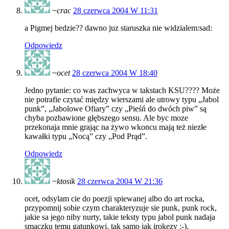
~crac
28 czerwca 2004 W 11:31
a Pigmej bedzie?? dawno juz staruszka nie widzialem:sad:
Odpowiedz
~ocet
28 czerwca 2004 W 18:40
Jedno pytanie: co was zachwyca w takstach KSU???? Może
nie potrafie czytać między wierszami ale utrowy typu „Jabol
punk”, „Jabolowe Ofiary” czy „Pieśń do dwóch piw” są
chyba pozbawione głębszego sensu. Ale byc moze
przekonaja mnie grając na żywo wkoncu mają też niezłe
kawałki typu „Nocą” czy „Pod Prąd”.
Odpowiedz
~ktosik
28 czerwca 2004 W 21:36
ocet, odsylam cie do poezji spiewanej albo do art rocka,
przypomnij sobie czym charakteryzuje sie punk, punk rock,
jakie sa jego niby nurty, takie teksty typu jabol punk nadaja
smaczku temu gatunkowi, tak samo jak irokezy :-),