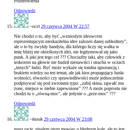
Pozdrowienia
Odpowiedz
~ocet
29 czerwca 2004 W 22:57
Nie chodzi o to, aby być „wznioslym ideowcem
reprezentujacym nieskazitelna idee zalozen danej subkultury”,
ale o to by zwykły bandyta, dla którego liczy się walka w
imię bliżej nie określonych idei, nie legitymował się jako
punk. A jaki jest tego cel ??? Chociażby taki, aby człowiek z
irokezem na głowie nie budził nienawiści i strachu w oczach
„innych” ludzi. Być może wykaże się totalna ignorancją i
brakiem wiedzy na ten temat, ale jak ktos propagujący hasła
wolności, równości czy sprawiedliwości może jednocześnie
podpisywać się pod zwrotami typu: „zabij skina, zgwałć mu
żone, miejsce w niebie zapewnione” ??? A może poprostu nie
chodzi tu o „równą-moc”, ale jedynie o „prze-moc” ???
Odpowiedz
~ktosik
29 czerwca 2004 W 23:08
masz racje, pisalem otym mowiac o blednym kole, ale to jest