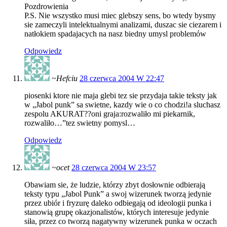
Pozdrowienia
P.S. Nie wszystko musi miec glebszy sens, bo wtedy bysmy
sie zameczyli intelektualnymi analizami, duszac sie ciezarem i
natłokiem spadajacych na nasz biedny umysl problemów
Odpowiedz
~Hefciu
28 czerwca 2004 W 22:47
piosenki ktore nie maja glebi tez sie przydaja takie teksty jak
w „Jabol punk” sa swietne, kazdy wie o co chodzi!a sluchasz
zespolu AKURAT??oni graja:rozwaliło mi piekarnik,
rozwaliło…”tez swietny pomysl…
Odpowiedz
~ocet
28 czerwca 2004 W 23:57
Obawiam sie, że ludzie, którzy zbyt dosłownie odbierają
teksty typu „Jabol Punk” a swoj wizerunek tworzą jedynie
przez ubiór i fryzurę daleko odbiegają od ideologii punka i
stanowią grupę okazjonalistów, których interesuje jedynie
siła, przez co tworzą nagatywny wizerunek punka w oczach