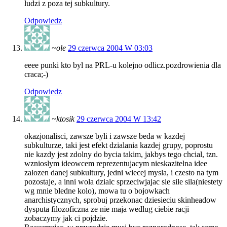
ludzi z poza tej subkultury.
Odpowiedz
~ole
29 czerwca 2004 W 03:03
eeee punki kto byl na PRL-u kolejno odlicz.pozdrowienia dla
craca;-)
Odpowiedz
~ktosik
29 czerwca 2004 W 13:42
okazjonalisci, zawsze byli i zawsze beda w kazdej
subkulturze, taki jest efekt dzialania kazdej grupy, poprostu
nie kazdy jest zdolny do bycia takim, jakbys tego chcial, tzn.
wznioslym ideowcem reprezentujacym nieskazitelna idee
zalozen danej subkultury, jedni wiecej mysla, i czesto na tym
pozostaje, a inni wola dzialc sprzeciwjajac sie sile sila(niestety
wg mnie bledne kolo), mowa tu o bojowkach
anarchistycznych, sprobuj przekonac dziesieciu skinheadow
dysputa filozoficzna ze nie maja wedlug ciebie racji
zobaczymy jak ci pojdzie.