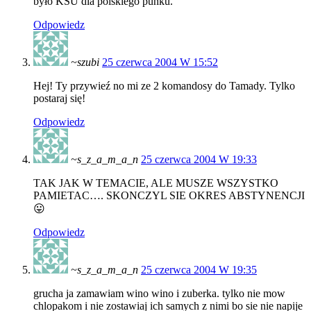
było KSU dla polskiego punku.
Odpowiedz
~szubi
25 czerwca 2004 W 15:52
Hej! Ty przywieź no mi ze 2 komandosy do Tamady. Tylko
postaraj się!
Odpowiedz
~s_z_a_m_a_n
25 czerwca 2004 W 19:33
TAK JAK W TEMACIE, ALE MUSZE WSZYSTKO
PAMIETAC…. SKONCZYL SIE OKRES ABSTYNENCJI
😛
Odpowiedz
~s_z_a_m_a_n
25 czerwca 2004 W 19:35
grucha ja zamawiam wino wino i zuberka. tylko nie mow
chlopakom i nie zostawiaj ich samych z nimi bo sie nie napije