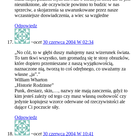
nieuniknione, ale oczywiscie powinno to budzic w nas
sprzeciw, a skojarzenia sa uwarunkowane przez nasze
wczasniejsze doswiadczenia, a wiec sa wzgledne
Odpowiedz
~ocet
30 czerwca 2004 W 02:34
„No cóż, to w głębi duszy malujemy nasz wizerunek świata.
To tam tkwi wszystko, tam gromadzą się te stosy obrazków,
które dopiero przemieszane z naszą wyjątkowością,
naznaczone nią, tworzą to coś odrębnego, co uważamy za
własne „ja”.”
William Wharton
„Historie Rodzinne”
Punk, dresiarz, skin,…, nazwy nie mają zanczenia, gdyż to
kim jesteś zależy od tego czy masz własną osobowość czy
jedynie kopiujesz wzorce oderwane od rzeczywistości ale
dające Ci poczucie siły.
Odpowiedz
~ocet
30 czerwca 2004 W 10:41