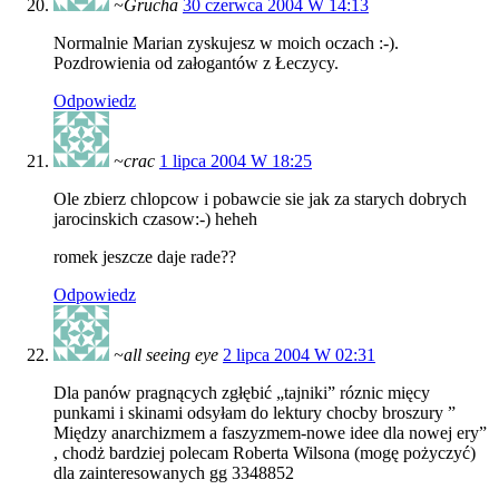
~Grucha
30 czerwca 2004 W 14:13
Normalnie Marian zyskujesz w moich oczach :-).
Pozdrowienia od załogantów z Łeczycy.
Odpowiedz
~crac
1 lipca 2004 W 18:25
Ole zbierz chlopcow i pobawcie sie jak za starych dobrych
jarocinskich czasow:-) heheh
romek jeszcze daje rade??
Odpowiedz
~all seeing eye
2 lipca 2004 W 02:31
Dla panów pragnących zgłębić „tajniki” róznic mięcy
punkami i skinami odsyłam do lektury chocby broszury ”
Między anarchizmem a faszyzmem-nowe idee dla nowej ery”
, chodż bardziej polecam Roberta Wilsona (mogę pożyczyć)
dla zainteresowanych gg 3348852