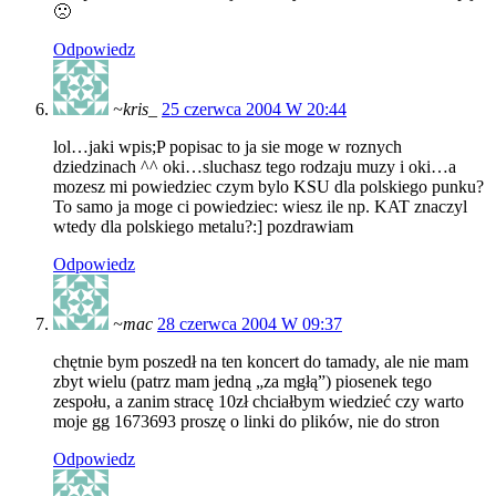
🙁
Odpowiedz
~kris_
25 czerwca 2004 W 20:44
lol…jaki wpis;P popisac to ja sie moge w roznych
dziedzinach ^^ oki…sluchasz tego rodzaju muzy i oki…a
mozesz mi powiedziec czym bylo KSU dla polskiego punku?
To samo ja moge ci powiedziec: wiesz ile np. KAT znaczyl
wtedy dla polskiego metalu?:] pozdrawiam
Odpowiedz
~mac
28 czerwca 2004 W 09:37
chętnie bym poszedł na ten koncert do tamady, ale nie mam
zbyt wielu (patrz mam jedną „za mgłą”) piosenek tego
zespołu, a zanim stracę 10zł chciałbym wiedzieć czy warto
moje gg 1673693 proszę o linki do plików, nie do stron
Odpowiedz