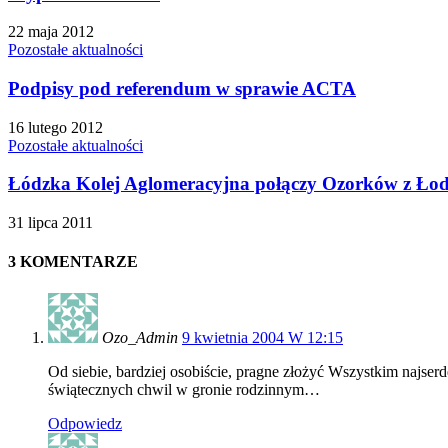
22 maja 2012
Pozostałe aktualności
Podpisy pod referendum w sprawie ACTA
16 lutego 2012
Pozostałe aktualności
Łódzka Kolej Aglomeracyjna połączy Ozorków z Łod
31 lipca 2011
3 KOMENTARZE
Ozo_Admin
9 kwietnia 2004 W 12:15
Od siebie, bardziej osobiście, pragne złożyć Wszystkim najser
świątecznych chwil w gronie rodzinnym…
Odpowiedz