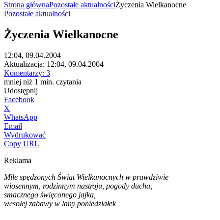
Strona główna
Pozostałe aktualności
Życzenia Wielkanocne
Pozostałe aktualności
Życzenia Wielkanocne
12:04, 09.04.2004
Aktualizacja:
12:04, 09.04.2004
Komentarzy:
3
mniej niż 1
min.
czytania
Udostępnij
Facebook
X
WhatsApp
Email
Wydrukować
Copy URL
Reklama
Mile spędzonych Świąt Wielkanocnych w prawdziwie
wiosennym, rodzinnym nastroju, pogody ducha,
smacznego święconego jajka,
wesołej zabawy w lany poniedziałek