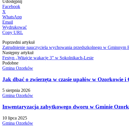
Udostępnij
Facebook
X
WhatsApp
Email
Wydrukować
Copy URL
Poprzedni artykuł
Zatrudnienie nauczyciela wychowania przedszkolnego w Gminnym P
Następny artykuł
Festyn „Witajcie wakacje 3” w Sokolnikach-Lesie
Podobne
Gmina Ozorków
Jak dbać o zwierzęta w czasie upałów w Ozorkowie 
5 sierpnia 2026
Gmina Ozorków
Inwentaryzacja zabytkowego dworu w Gminie Ozorkó
10 lipca 2025
Gmina Ozorków