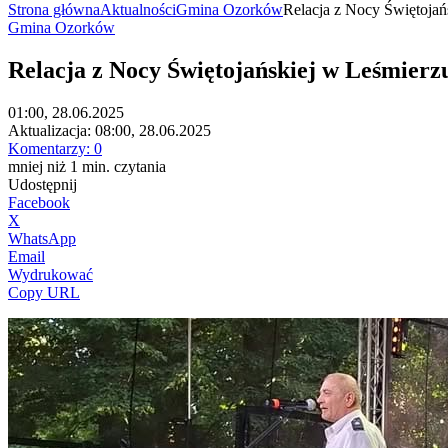
Strona główna
Aktualności
Gmina Ozorków
Relacja z Nocy Świętojań
Gmina Ozorków
Relacja z Nocy Świętojańskiej w Leśmierz
01:00, 28.06.2025
Aktualizacja:
08:00, 28.06.2025
Komentarzy:
0
mniej niż 1
min.
czytania
Udostępnij
Facebook
X
WhatsApp
Email
Wydrukować
Copy URL