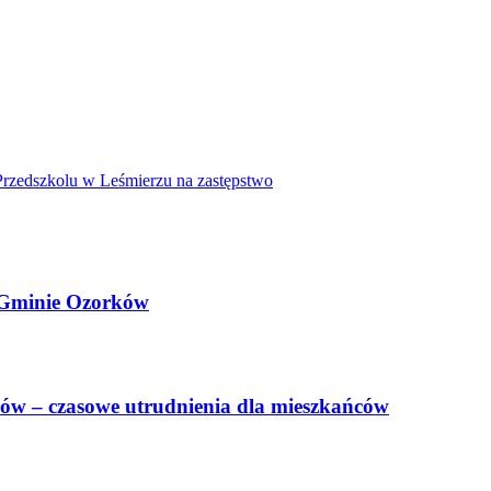
rzedszkolu w Leśmierzu na zastępstwo
i Gminie Ozorków
w – czasowe utrudnienia dla mieszkańców