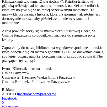
Klimczak zatytułowana „Złote godziny”. Książka ta stanowi
głęboką refleksję nad tematami samotności, nadziei oraz miłości,
która często jawi się w najmniej oczekiwanym momencie. To
niezwykle poruszająca historia, która przypomina, jak istotne jest
dostrzeganie miłości, aby późniejsze dni nie były smutne i
monotonne.
Akcja powieści toczy się w malowniczej Pustkowej Górze, w
Gminie Parzęczew, co dodatkowo zachęca do sięgnięcia po tę
lekturę.
Zapraszamy do naszej biblioteki na wyjątkowe spotkanie autorskie,
które odbędzie się 20 marca o godzinie 17:00. To doskonała okazja,
aby lepiej poznać autorkę, porozmawiać oraz zdobyć autograf. Nie
przegapcie tej szansy!
Iwona Klimczak – strona autorska
Gmina Parzęczew
Uniwersytet Trzeciego Wieku Gmina Parzęczew
Gminna Biblioteka Publiczna w Parzęczewie
Reklama
ŹRÓDŁO
facebook.com/parzeczew
Facebook
X
WhatsApp