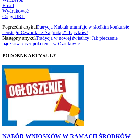
Email
Wydrukować
Copy URL
Poprzedni artykuł
Patrycja Kubiak triumfuje w słodkim konkursie
Tłustego Czwartku z Nagrodą 25 Pączków!
Następny artykuł
Tradycja w nowej świetlicy: Jak pieczenie
pączków łączy pokolenia w Ozorkowie
PODOBNE ARTYKUŁY
NABÓR WNIOSKÓW W RAMACH ŚRODKÓW