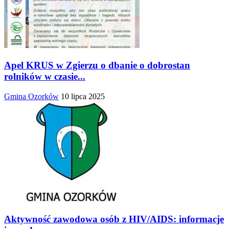
Apel KRUS w Zgierzu o dbanie o dobrostan
rolników w czasie...
Gmina Ozorków
10 lipca 2025
Aktywność zawodowa osób z HIV/AIDS: informacje