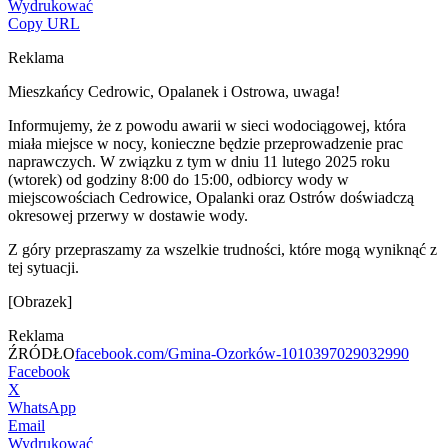
Wydrukować
Copy URL
Reklama
Mieszkańcy Cedrowic, Opalanek i Ostrowa, uwaga!
Informujemy, że z powodu awarii w sieci wodociągowej, która
miała miejsce w nocy, konieczne będzie przeprowadzenie prac
naprawczych. W związku z tym w dniu 11 lutego 2025 roku
(wtorek) od godziny 8:00 do 15:00, odbiorcy wody w
miejscowościach Cedrowice, Opalanki oraz Ostrów doświadczą
okresowej przerwy w dostawie wody.
Z góry przepraszamy za wszelkie trudności, które mogą wyniknąć z
tej sytuacji.
[Obrazek]
Reklama
ŹRÓDŁO
facebook.com/Gmina-Ozorków-1010397029032990
Facebook
X
WhatsApp
Email
Wydrukować