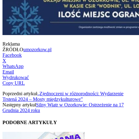
Reklama
ŹRÓDŁO
umozorkow.pl
Facebook
X
WhatsApp
Email
Wydrukować
Copy URL
Poprzedni artykuł
„Zjednoczeni w różnorodności: Wydarzenie
Trstená 2024 – Mosty międzykulturowe”
Następny artykuł
Silny Wiatr w Ozorkowie: Ostrzeżenie na 17
Grudnia 2024 roku
PODOBNE ARTYKUŁY