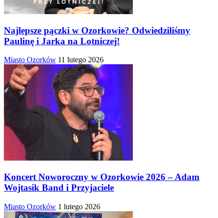
Najlepsze pączki w Ozorkowie? Odwiedziliśmy
Paulinę i Jarka na Lotniczej!
Miasto Ozorków
11 lutego 2026
Koncert Noworoczny w Ozorkowie 2026 – Adam
Wojtasik Band i Przyjaciele
Miasto Ozorków
1 lutego 2026