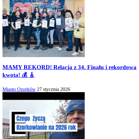
MAMY REKORD! Relacja z 34. Finału i rekordowa
kwota! 💰 🎸
Miasto Ozorków
27 stycznia 2026