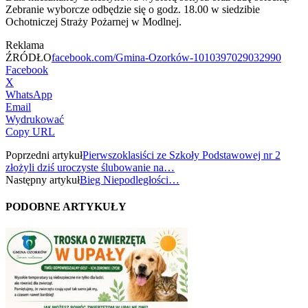
Zebranie wyborcze odbędzie się o godz. 18.00 w siedzibie
Ochotniczej Straży Pożarnej w Modlnej.
Reklama
ŹRÓDŁO
facebook.com/Gmina-Ozorków-1010397029032990
Facebook
X
WhatsApp
Email
Wydrukować
Copy URL
Poprzedni artykuł
Pierwszoklasiści ze Szkoły Podstawowej nr 2
złożyli dziś uroczyste ślubowanie na…
Następny artykuł
Bieg Niepodległości…
PODOBNE ARTYKUŁY