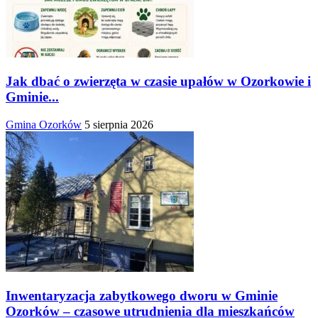
Jak dbać o zwierzęta w czasie upałów w Ozorkowie i
Gminie...
Gmina Ozorków
5 sierpnia 2026
Inwentaryzacja zabytkowego dworu w Gminie
Ozorków – czasowe utrudnienia dla mieszkańców