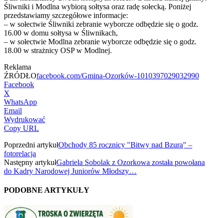
Śliwniki i Modlna wybiorą sołtysa oraz radę sołecką. Poniżej
przedstawiamy szczegółowe informacje:
– w sołectwie Śliwniki zebranie wyborcze odbędzie się o godz.
16.00 w domu sołtysa w Śliwnikach,
– w sołectwie Modlna zebranie wyborcze odbędzie się o godz.
18.00 w strażnicy OSP w Modlnej.
Reklama
ŹRÓDŁO
facebook.com/Gmina-Ozorków-1010397029032990
Facebook
X
WhatsApp
Email
Wydrukować
Copy URL
Poprzedni artykuł
Obchody 85 rocznicy "Bitwy nad Bzurą" –
fotorelacja
Następny artykuł
Gabriela Sobolak z Ozorkowa została powołana
do Kadry Narodowej Juniorów Młodszy…
PODOBNE ARTYKUŁY