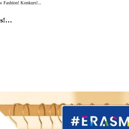
w Fashion! Konkurs!...
rs!…