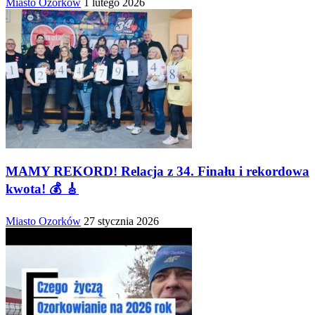
Miasto Ozorków
1 lutego 2026
MAMY REKORD! Relacja z 34. Finału i rekordowa
kwota! 💰 🎸
Miasto Ozorków
27 stycznia 2026