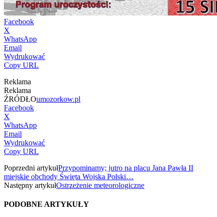
Facebook
X
WhatsApp
Email
Wydrukować
Copy URL
Reklama
Reklama
ŹRÓDŁO
umozorkow.pl
Facebook
X
WhatsApp
Email
Wydrukować
Copy URL
Poprzedni artykuł
Przypominamy; jutro na placu Jana Pawła II
miejskie obchody Święta Wojska Polski…
Następny artykuł
Ostrzeżenie meteorologiczne
PODOBNE ARTYKUŁY