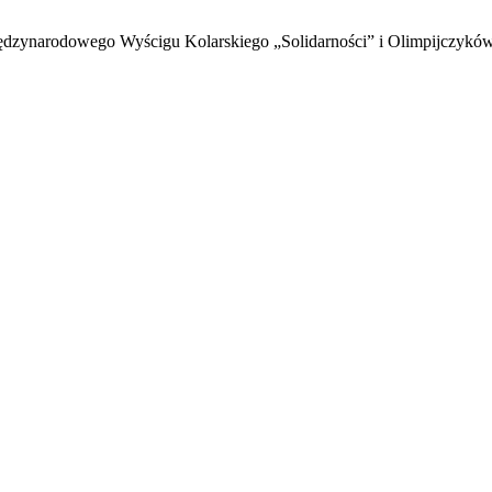
Międzynarodoweg
o Wyścigu Kolarskiego „Solidarności” i Olimpijczyków