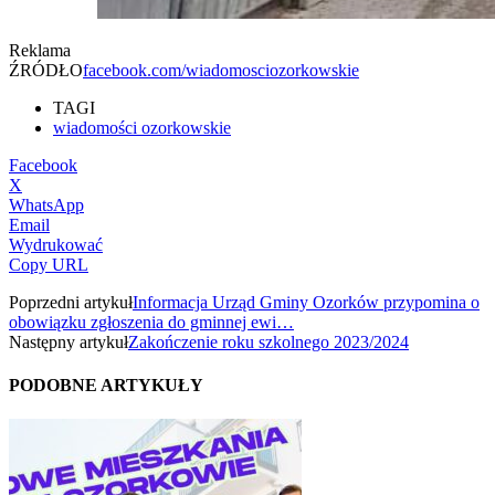
Reklama
ŹRÓDŁO
facebook.com/wiadomosciozorkowskie
TAGI
wiadomości ozorkowskie
Facebook
X
WhatsApp
Email
Wydrukować
Copy URL
Poprzedni artykuł
Informacja Urząd Gminy Ozorków przypomina o
obowiązku zgłoszenia do gminnej ewi…
Następny artykuł
Zakończenie roku szkolnego 2023/2024
PODOBNE ARTYKUŁY