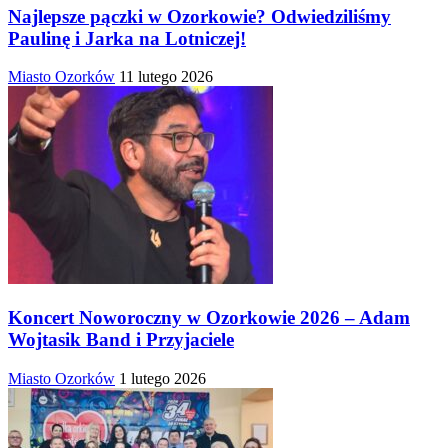
Najlepsze pączki w Ozorkowie? Odwiedziliśmy
Paulinę i Jarka na Lotniczej!
Miasto Ozorków
11 lutego 2026
Koncert Noworoczny w Ozorkowie 2026 – Adam
Wojtasik Band i Przyjaciele
Miasto Ozorków
1 lutego 2026