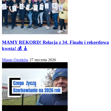
MAMY REKORD! Relacja z 34. Finału i rekordowa
kwota! 💰 🎸
Miasto Ozorków
27 stycznia 2026