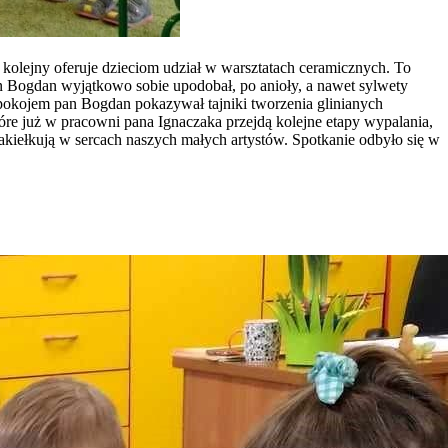
z kolejny oferuje dzieciom udział w warsztatach ceramicznych. To
an Bogdan wyjątkowo sobie upodobał, po anioły, a nawet sylwety
spokojem pan Bogdan pokazywał tajniki tworzenia glinianych
tóre już w pracowni pana Ignaczaka przejdą kolejne etapy wypalania,
akiełkują w sercach naszych małych artystów. Spotkanie odbyło się w