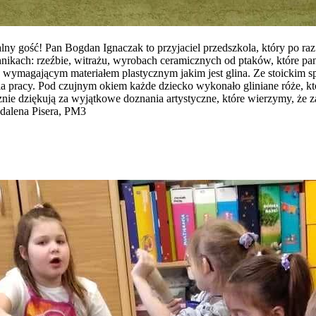
alny gość! Pan Bogdan Ignaczak to przyjaciel przedszkola, który po ra
hnikach: rzeźbie, witrażu, wyrobach ceramicznych od ptaków, które p
ć wymagającym materiałem plastycznym jakim jest glina. Ze stoickim 
nia pracy. Pod czujnym okiem każde dziecko wykonało gliniane róże, k
znie dziękują za wyjątkowe doznania artystyczne, które wierzymy, że z
dalena Pisera, PM3