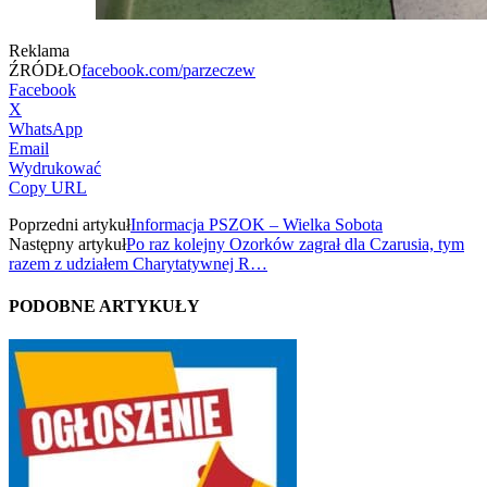
Reklama
ŹRÓDŁO
facebook.com/parzeczew
Facebook
X
WhatsApp
Email
Wydrukować
Copy URL
Poprzedni artykuł
Informacja PSZOK – Wielka Sobota
Następny artykuł
Po raz kolejny Ozorków zagrał dla Czarusia, tym
razem z udziałem Charytatywnej R…
PODOBNE ARTYKUŁY