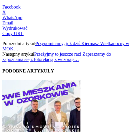
Facebook
X
WhatsApp
Email
Wydrukować
Copy URL
Poprzedni artykuł
Przypominamy; już dziś Kiermasz Wielkanocny w
MOK…
Następny artykuł
Przeżyjmy to jeszcze raz! Zapraszamy do
zapoznania się z fotorelacją z wczorajs…
PODOBNE ARTYKUŁY