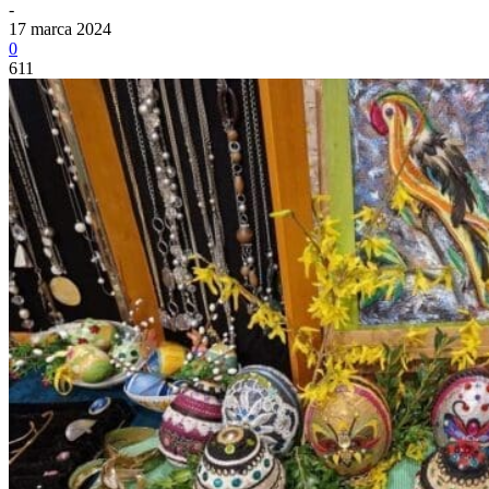
-
17 marca 2024
0
611