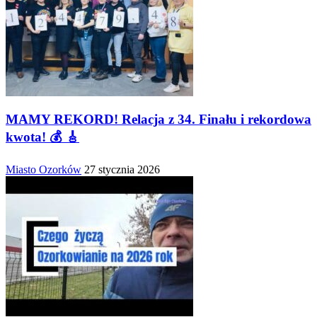
MAMY REKORD! Relacja z 34. Finału i rekordowa
kwota! 💰 🎸
Miasto Ozorków
27 stycznia 2026