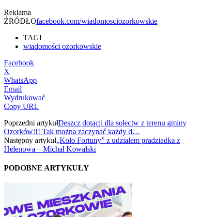
Reklama
ŹRÓDŁO
facebook.com/wiadomosciozorkowskie
TAGI
wiadomości ozorkowskie
Facebook
X
WhatsApp
Email
Wydrukować
Copy URL
Poprzedni artykuł
Deszcz dotacji dla sołectw z terenu gminy
Ozorków!!! Tak można zaczynać każdy d…
Następny artykuł
„Koło Fortuny” z udziałem pradziadka z
Helenowa – Michał Kowalski
PODOBNE ARTYKUŁY