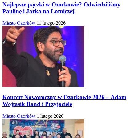
Najlepsze pączki w Ozorkowie? Odwiedziliśmy
Paulinę i Jarka na Lotniczej!
Miasto Ozorków
11 lutego 2026
Koncert Noworoczny w Ozorkowie 2026 – Adam
Wojtasik Band i Przyjaciele
Miasto Ozorków
1 lutego 2026