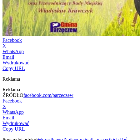
Facebook
X
WhatsApp
Email
Wydrukować
Copy URL
Reklama
Reklama
ŹRÓDŁO
facebook.com/parzeczew
Facebook
X
WhatsApp
Email
Wydrukować
Copy URL
Poprzedni artykuł
Wszystkiego Najlepszego dla wszystkich Pań…