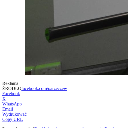
Reklama
ŹRÓDŁO
facebook.com/parzeczew
Facebook
X
WhatsApp
Email
Wydrukować
Copy URL