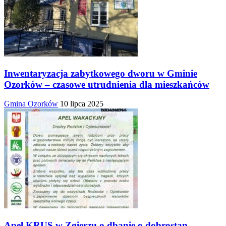
Inwentaryzacja zabytkowego dworu w Gminie
Ozorków – czasowe utrudnienia dla mieszkańców
Gmina Ozorków
10 lipca 2025
Apel KRUS w Zgierzu o dbanie o dobrostan