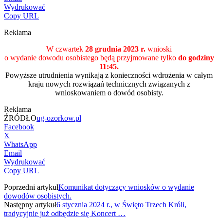
Wydrukować
Copy URL
Reklama
W czwartek
28 grudnia 2023 r.
wnioski
o wydanie dowodu osobistego będą przyjmowane tylko
do godziny
11:45.
Powyższe utrudnienia wynikają z konieczności wdrożenia w całym
kraju nowych rozwiązań technicznych związanych z
wnioskowaniem o dowód osobisty.
Reklama
ŹRÓDŁO
ug-ozorkow.pl
Facebook
X
WhatsApp
Email
Wydrukować
Copy URL
Poprzedni artykuł
Komunikat dotyczący wniosków o wydanie
dowodów osobistych.
Następny artykuł
6 stycznia 2024 r., w Święto Trzech Króli,
tradycyjnie już odbędzie się Koncert …