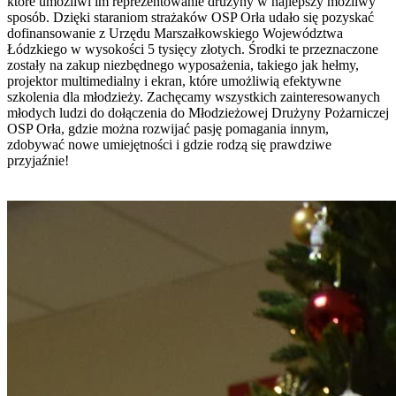
które umożliwi im reprezentowanie drużyny w najlepszy możliwy
sposób. Dzięki staraniom strażaków OSP Orła udało się pozyskać
dofinansowanie z Urzędu Marszałkowskiego Województwa
Łódzkiego w wysokości 5 tysięcy złotych. Środki te przeznaczone
zostały na zakup niezbędnego wyposażenia, takiego jak hełmy,
projektor multimedialny i ekran, które umożliwią efektywne
szkolenia dla młodzieży. Zachęcamy wszystkich zainteresowanych
młodych ludzi do dołączenia do Młodzieżowej Drużyny Pożarniczej
OSP Orła, gdzie można rozwijać pasję pomagania innym,
zdobywać nowe umiejętności i gdzie rodzą się prawdziwe
przyjaźnie!